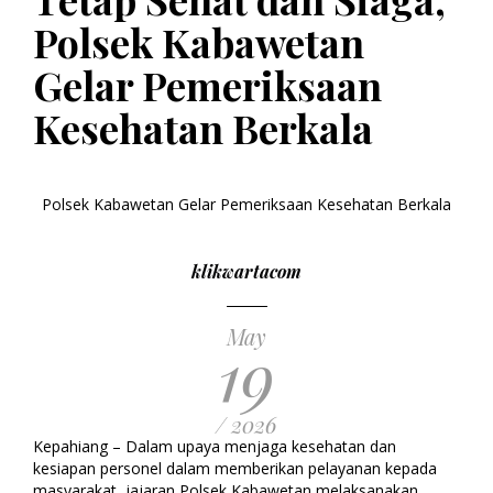
Polsek Kabawetan
Gelar Pemeriksaan
Kesehatan Berkala
Polsek Kabawetan Gelar Pemeriksaan Kesehatan Berkala
klikwartacom
May
19
/ 2026
Kepahiang – Dalam upaya menjaga kesehatan dan
kesiapan personel dalam memberikan pelayanan kepada
masyarakat, jajaran Polsek Kabawetan melaksanakan