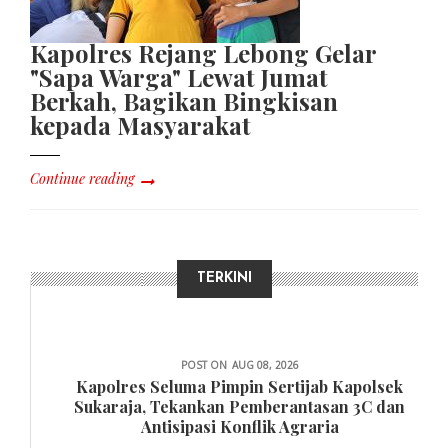
Kapolres Rejang Lebong Gelar
"Sapa Warga" Lewat Jumat
Berkah, Bagikan Bingkisan
kepada Masyarakat
Continue reading
TERKINI
HUKUM
POST ON
AUG 08, 2026
Kapolres Seluma Pimpin Sertijab Kapolsek
Sukaraja, Tekankan Pemberantasan 3C dan
Antisipasi Konflik Agraria