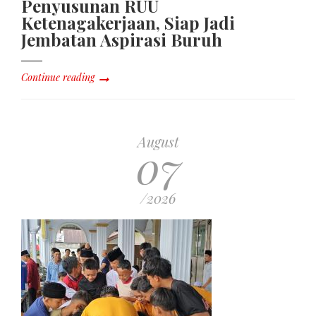
Penyusunan RUU
Ketenagakerjaan, Siap Jadi
Jembatan Aspirasi Buruh
Continue reading
August
07
/2026