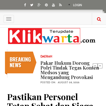
Skip
LOGIN
to
main
content
Toggle
navigation
BREAKING
DAERAH
Pakar Hukum Dorong
NEWS
Polri Tindak Tegas Konten
Medsos yang
Mengandung Provokasi
POSTED ON:
AUGUST 08, 2026
Pastikan Personel
Tetap Sehat dan Siaga,