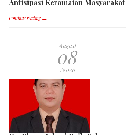
Antisipasi Keramaian Masyarakat
Continue reading
August
08
/2026