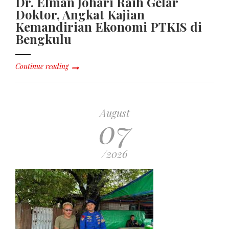
Dr. Elman Johari Raih Gelar
Doktor, Angkat Kajian
Kemandirian Ekonomi PTKIS di
Bengkulu
Continue reading
August
07
/2026