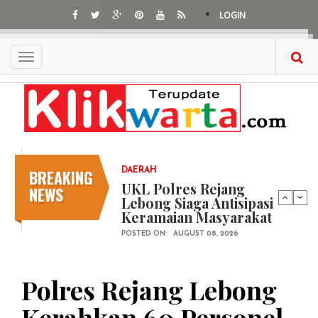
Skip
LOGIN
to
main
content
Toggle
navigation
BREAKING
DAERAH
UKL Polres Rejang
NEWS
Lebong Siaga Antisipasi
Keramaian Masyarakat
POSTED ON:
AUGUST 08, 2026
Polres Rejang Lebong
Kerahkan 60 Personel