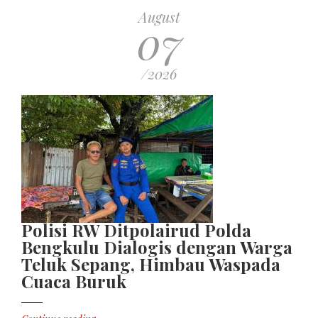
August
07
/2026
Polisi RW Ditpolairud Polda
Bengkulu Dialogis dengan Warga
Teluk Sepang, Himbau Waspada
Cuaca Buruk