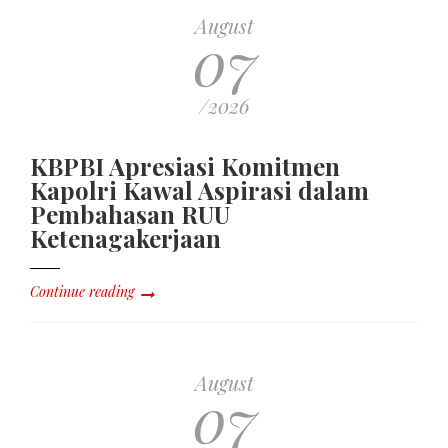
August
07
/2026
KBPBI Apresiasi Komitmen
Kapolri Kawal Aspirasi dalam
Pembahasan RUU
Ketenagakerjaan
Continue reading
August
07