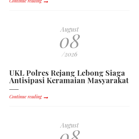
Continue reading
August
08
/2026
UKL Polres Rejang Lebong Siaga
Antisipasi Keramaian Masyarakat
Continue reading
August
08