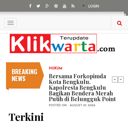
Skip
LOGIN
to
main
content
Toggle
navigation
BREAKING
HUKUM
Bersama Forkopimda
NEWS
Kota Bengkulu,
Kapolresta Bengkulu
Bagikan Bendera Merah
Putih di Belungguk Point
POSTED ON:
AUGUST 07, 2026
Terkini