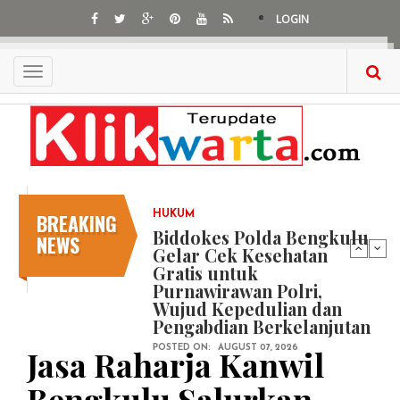
Skip
LOGIN
to
main
content
Toggle
navigation
BREAKING
HUKUM
Biddokes Polda Bengkulu
NEWS
Gelar Cek Kesehatan
Gratis untuk
Purnawirawan Polri,
Wujud Kepedulian dan
Pengabdian Berkelanjutan
Jasa Raharja Kanwil
POSTED ON:
AUGUST 07, 2026
Bengkulu Salurkan