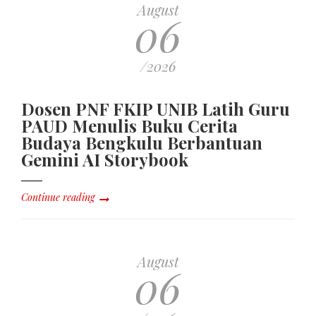
August
06
/2026
Dosen PNF FKIP UNIB Latih Guru
PAUD Menulis Buku Cerita
Budaya Bengkulu Berbantuan
Gemini AI Storybook
Continue reading
August
06