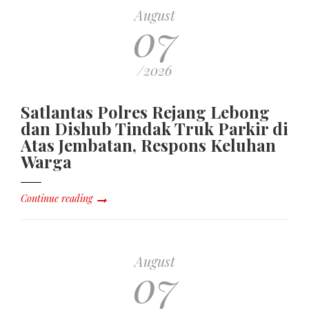
August
07
/2026
Satlantas Polres Rejang Lebong
dan Dishub Tindak Truk Parkir di
Atas Jembatan, Respons Keluhan
Warga
Continue reading
August
07