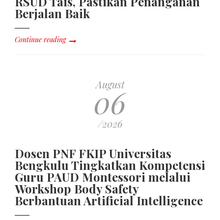
RSUD Tais, Pastikan Penanganan
Berjalan Baik
Continue reading
August
06
/2026
Dosen PNF FKIP Universitas
Bengkulu Tingkatkan Kompetensi
Guru PAUD Montessori melalui
Workshop Body Safety
Berbantuan Artificial Intelligence