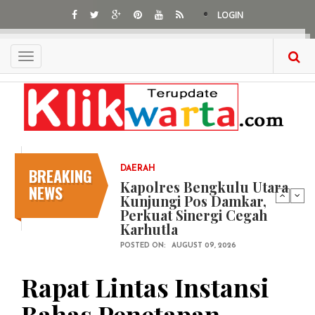
Skip
LOGIN
to
main
content
Toggle
navigation
BREAKING
DAERAH
Kapolres Bengkulu Utara
NEWS
Kunjungi Pos Damkar,
Perkuat Sinergi Cegah
Karhutla
POSTED ON:
AUGUST 09, 2026
Rapat Lintas Instansi
Bahas Penetapan