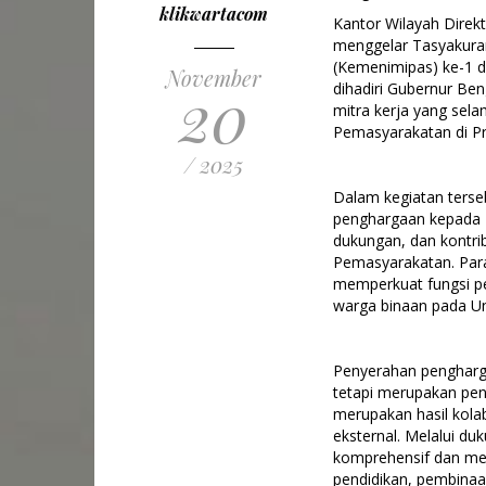
klikwartacom
Kantor Wilayah Direk
menggelar Tasyakuran
(Kemenimipas) ke-1 d
November
20
dihadiri Gubernur Ben
mitra kerja yang sel
Pemasyarakatan di Pr
/ 2025
Dalam kegiatan terse
penghargaan kepada 1
dukungan, dan kontri
Pemasyarakatan. Para 
memperkuat fungsi p
warga binaan pada Un
Penyerahan pengharga
tetapi merupakan pe
merupakan hasil kola
eksternal. Melalui du
komprehensif dan men
pendidikan, pembinaa