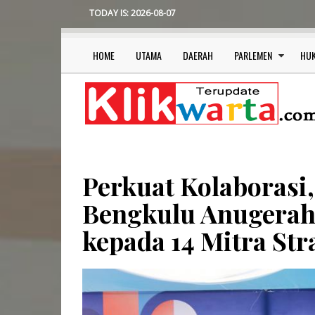
Skip
TODAY IS:
2026-08-07
to
main
content
HOME
UTAMA
DAERAH
PARLEMEN
HU
Main
navigation
Perkuat Kolaborasi,
Bengkulu Anugera
kepada 14 Mitra Str