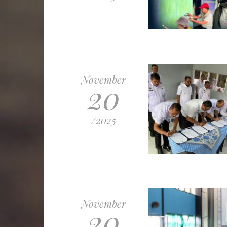
November
20
/2025
November
20