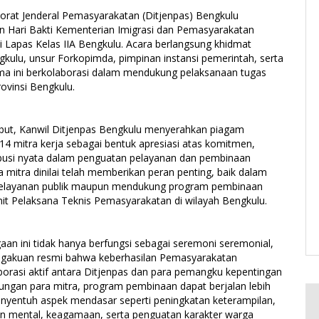
torat Jenderal Pemasyarakatan (Ditjenpas) Bengkulu
 Hari Bakti Kementerian Imigrasi dan Pemasyarakatan
i Lapas Kelas IIA Bengkulu. Acara berlangsung khidmat
gkulu, unsur Forkopimda, pimpinan instansi pemerintah, serta
ama ini berkolaborasi dalam mendukung pelaksanaan tugas
ovinsi Bengkulu.
but, Kanwil Ditjenpas Bengkulu menyerahkan piagam
4 mitra kerja sebagai bentuk apresiasi atas komitmen,
busi nyata dalam penguatan pelayanan dan pembinaan
mitra dinilai telah memberikan peran penting, baik dalam
elayanan publik maupun mendukung program pembinaan
it Pelaksana Teknis Pemasyarakatan di wilayah Bengkulu.
an ini tidak hanya berfungsi sebagai seremoni seremonial,
ngakuan resmi bahwa keberhasilan Pemasyarakatan
borasi aktif antara Ditjenpas dan para pemangku kepentingan
kungan para mitra, program pembinaan dapat berjalan lebih
yentuh aspek mendasar seperti peningkatan keterampilan,
n mental, keagamaan, serta penguatan karakter warga