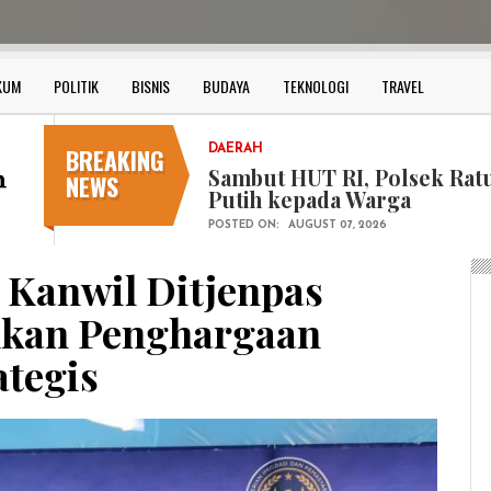
KUM
POLITIK
BISNIS
BUDAYA
TEKNOLOGI
TRAVEL
BREAKING
DAERAH
Diduga Diberhentikan Tanpa
NEWS
Rabbani Angkat Bicara
POSTED ON:
AUGUST 06, 2026
 Kanwil Ditjenpas
hkan Penghargaan
ategis