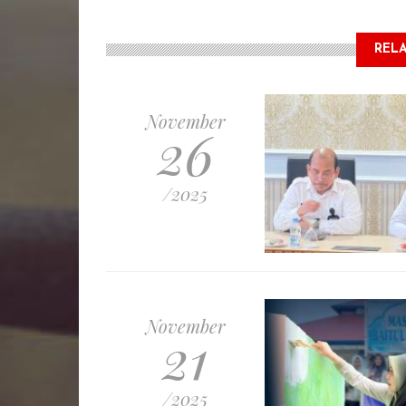
RELA
November
26
/2025
November
21
/2025