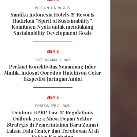
BISNIS
POST ON
APR 28, 2025
Santika Indonesia Hotels & Resorts
Hadirkan “Spirit of Sustainability”,
Komitmen Nyata untuk mendukung
Sustainability Development Goals
BISNIS
POST ON
MAR 12, 2025
Perkuat Konektivitas Sepanjang Jalur
Mudik, Indosat Ooredoo Hutchison Gelar
Ekspedisi Jaringan Andal
BISNIS
POST ON
FEB 21, 2025
Dentons HPRP Law & Regulations
Outlook 2025: Masa Depan Sektor
Strategis di Pemerintahan Baru Zonasi
Lahan Data Center dan Terobosan AI di
Sektor Kesehatan