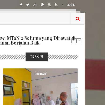
LOGIN
s Bengkulu Tingkatkan Kompetensi
alui Workshop Body Safety
igence
TERKINI
DAERAH