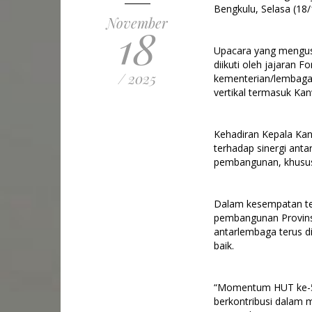
Bengkulu, Selasa (18/
November
18
Upacara yang mengus
diikuti oleh jajaran 
/ 2025
kementerian/lembaga, 
vertikal termasuk Kan
Kehadiran Kepala Kan
terhadap sinergi ant
pembangunan, khusus
Dalam kesempatan ter
pembangunan Provinsi
antarlembaga terus di
baik.
“Momentum HUT ke-57 
berkontribusi dalam 