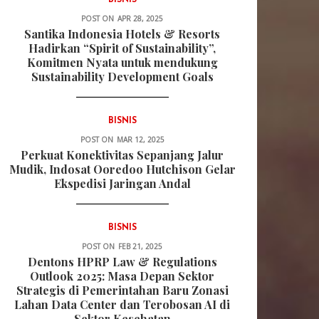
BISNIS
POST ON
APR 28, 2025
Santika Indonesia Hotels & Resorts
Hadirkan “Spirit of Sustainability”,
Komitmen Nyata untuk mendukung
Sustainability Development Goals
BISNIS
POST ON
MAR 12, 2025
Perkuat Konektivitas Sepanjang Jalur
Mudik, Indosat Ooredoo Hutchison Gelar
Ekspedisi Jaringan Andal
BISNIS
POST ON
FEB 21, 2025
Dentons HPRP Law & Regulations
Outlook 2025: Masa Depan Sektor
Strategis di Pemerintahan Baru Zonasi
Lahan Data Center dan Terobosan AI di
Sektor Kesehatan