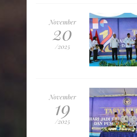
November
20
/2025
November
19
/2025