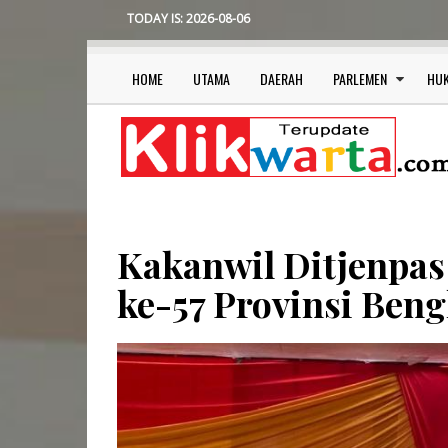
Skip
TODAY IS:
2026-08-06
to
main
content
HOME
UTAMA
DAERAH
PARLEMEN
HU
Main
navigation
Kakanwil Ditjenpas
ke-57 Provinsi Ben