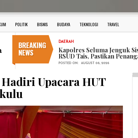
KUM
POLITIK
BISNIS
BUDAYA
TEKNOLOGI
TRAVEL
BREAKING
DAERAH
Dosen PNF FKIP Universita
NEWS
Guru PAUD Montessori mel
Berbantuan Artificial Intell
POSTED ON:
AUGUST 06, 2026
 Hadiri Upacara HUT
gkulu