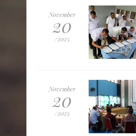
November
20
/2025
November
20
/2025