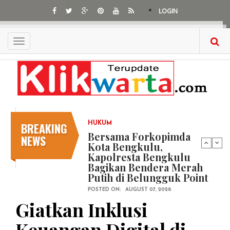
Skip
LOGIN
to
main
content
Toggle
navigation
BREAKING
HUKUM
Bersama Forkopimda
NEWS
Kota Bengkulu,
Kapolresta Bengkulu
Bagikan Bendera Merah
Putih di Belungguk Point
POSTED ON:
AUGUST 07, 2026
Giatkan Inklusi
Keuangan Digital di