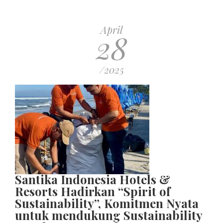
April
28
/2025
Santika Indonesia Hotels &
Resorts Hadirkan “Spirit of
Sustainability”, Komitmen Nyata
untuk mendukung Sustainability