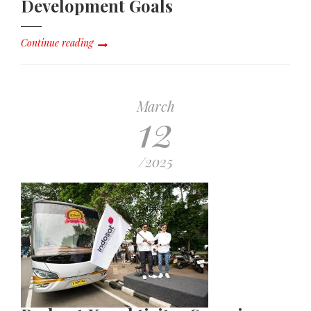
Development Goals
Continue reading
March
12
/2025