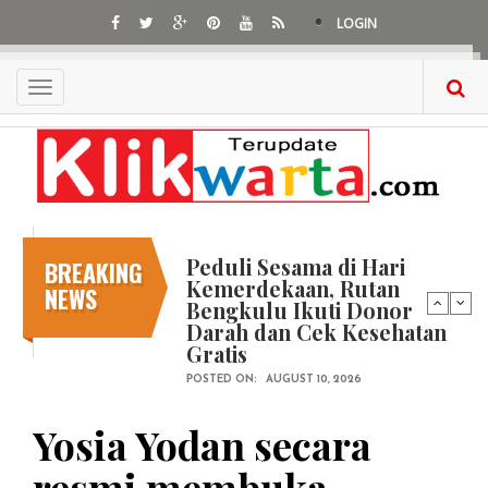
Skip
LOGIN
to
main
content
Toggle
navigation
Peduli Sesama di Hari
BREAKING
Kemerdekaan, Rutan
NEWS
Bengkulu Ikuti Donor
Darah dan Cek Kesehatan
Gratis
POSTED ON:
AUGUST 10, 2026
Yosia Yodan secara
resmi membuka