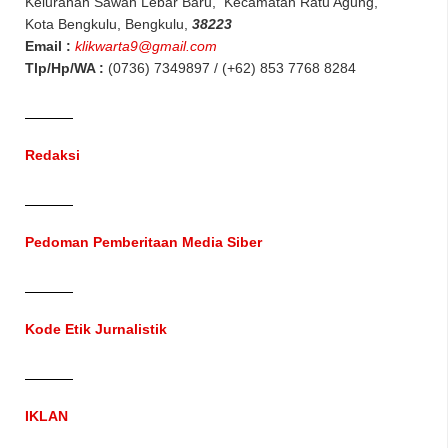
Kelurahan Sawah Lebar Baru, Kecamatan Ratu Agung,
Kota Bengkulu, Bengkulu,
38223
Email :
klikwarta9@gmail.com
Tlp/Hp/WA :
(0736) 7349897 / (+62) 853 7768 8284
Redaksi
Pedoman Pemberitaan Media Siber
Kode Etik Jurnalistik
IKLAN