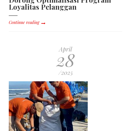
Loyalitas Pelanggan
Continue reading
April
28
/2025