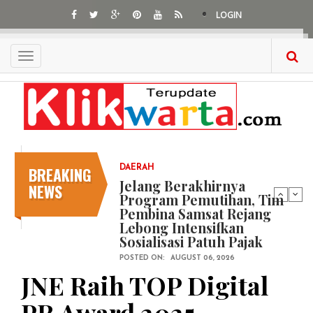
Skip
LOGIN
to
main
content
Toggle
navigation
BREAKING
DAERAH
Jelang Berakhirnya
NEWS
Program Pemutihan, Tim
Pembina Samsat Rejang
Lebong Intensifkan
Sosialisasi Patuh Pajak
POSTED ON:
AUGUST 06, 2026
JNE Raih TOP Digital
PR Award 2025,