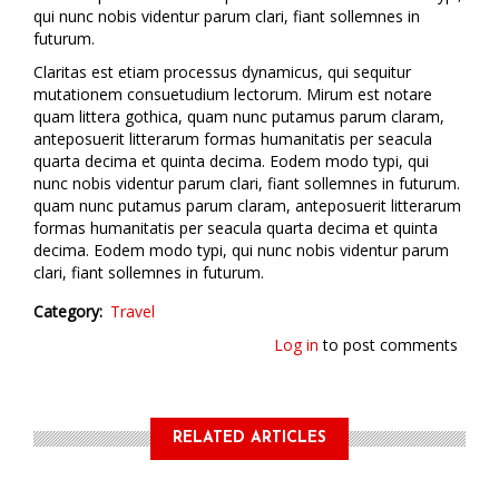
qui nunc nobis videntur parum clari, fiant sollemnes in
futurum.
Claritas est etiam processus dynamicus, qui sequitur
mutationem consuetudium lectorum. Mirum est notare
quam littera gothica, quam nunc putamus parum claram,
anteposuerit litterarum formas humanitatis per seacula
quarta decima et quinta decima. Eodem modo typi, qui
nunc nobis videntur parum clari, fiant sollemnes in futurum.
quam nunc putamus parum claram, anteposuerit litterarum
formas humanitatis per seacula quarta decima et quinta
decima. Eodem modo typi, qui nunc nobis videntur parum
clari, fiant sollemnes in futurum.
Category
Travel
Log in
to post comments
RELATED ARTICLES