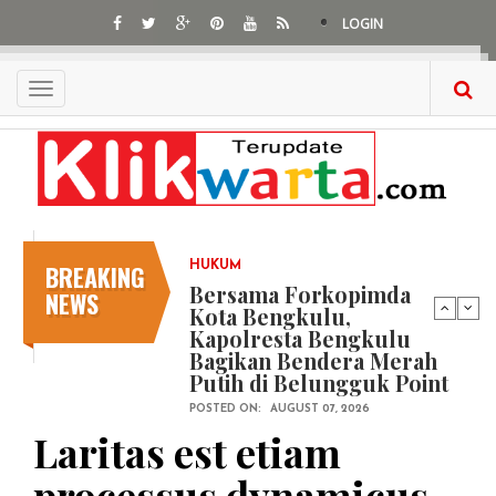
Skip
LOGIN
to
main
content
Toggle
navigation
BREAKING
HUKUM
Bersama Forkopimda
NEWS
Kota Bengkulu,
Kapolresta Bengkulu
Bagikan Bendera Merah
Putih di Belungguk Point
POSTED ON:
AUGUST 07, 2026
Laritas est etiam
processus dynamicus