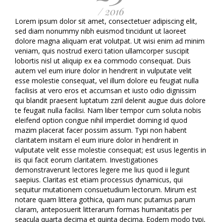
/ 2016
Lorem ipsum dolor sit amet, consectetuer adipiscing elit,
sed diam nonummy nibh euismod tincidunt ut laoreet
dolore magna aliquam erat volutpat. Ut wisi enim ad minim
veniam, quis nostrud exerci tation ullamcorper suscipit
lobortis nisl ut aliquip ex ea commodo consequat. Duis
autem vel eum iriure dolor in hendrerit in vulputate velit
esse molestie consequat, vel illum dolore eu feugiat nulla
facilisis at vero eros et accumsan et iusto odio dignissim
qui blandit praesent luptatum zzril delenit augue duis dolore
te feugait nulla facilisi. Nam liber tempor cum soluta nobis
eleifend option congue nihil imperdiet doming id quod
mazim placerat facer possim assum. Typi non habent
claritatem insitam el eum iriure dolor in hendrerit in
vulputate velit esse molestie consequat; est usus legentis in
iis qui facit eorum claritatem. Investigationes
demonstraverunt lectores legere me lius quod ii legunt
saepius. Claritas est etiam processus dynamicus, qui
sequitur mutationem consuetudium lectorum. Mirum est
notare quam littera gothica, quam nunc putamus parum
claram, anteposuerit litterarum formas humanitatis per
seacula quarta decima et quinta decima. Eodem modo typi,