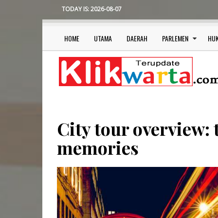
Skip
TODAY IS:
2026-08-07
to
main
content
HOME
UTAMA
DAERAH
PARLEMEN
HU
Main
navigation
City tour overview: 
memories