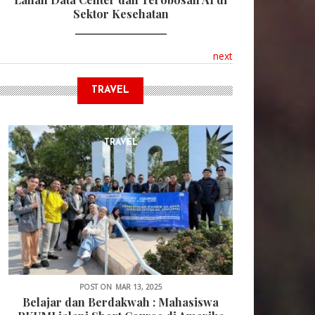
Sektor Kesehatan
next
TRAVEL
TRAVEL
POST ON
MAR 13, 2025
Belajar dan Berdakwah : Mahasiswa