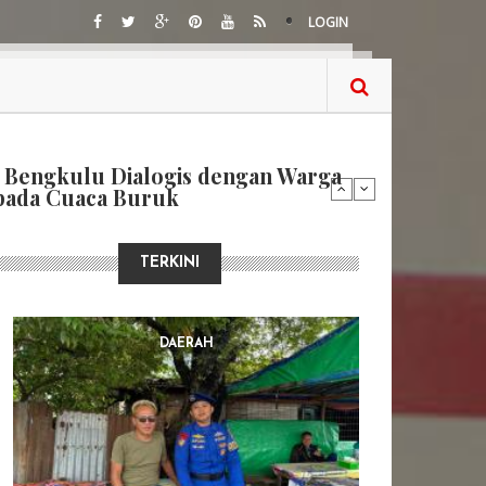
LOGIN
Bengkulu, Kapolresta Bengkulu
ih di Belungguk Point
TERKINI
DAERAH