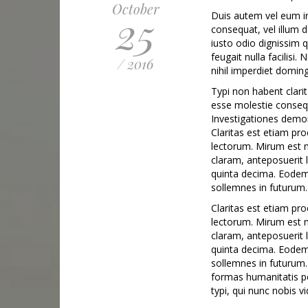
October
25
Duis autem vel eum iri
consequat, vel illum d
iusto odio dignissim q
feugait nulla facilisi
/ 2016
nihil imperdiet domi
Typi non habent clarit
esse molestie consequa
Investigationes demon
Claritas est etiam p
lectorum. Mirum est 
claram, anteposuerit 
quinta decima. Eodem 
sollemnes in futurum.
Claritas est etiam p
lectorum. Mirum est 
claram, anteposuerit 
quinta decima. Eodem 
sollemnes in futurum
formas humanitatis p
typi, qui nunc nobis v