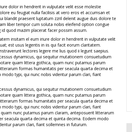
ure dolor in hendrerit in vulputate velit esse molestie
olore eu feugiat nulla facilisis at vero eros et accumsan et
ui blandit praesent luptatum zzril delenit augue duis dolore te
. Nam liber tempor cum soluta nobis eleifend option congue
ng id quod mazim placerat facer possim assum.
atem insitam el eum iriure dolor in hendrerit in vulputate velit
t; est usus legentis in iis qui facit eorum claritatem.
straverunt lectores legere me lius quod ii legunt saepius.
rocessus dynamicus, qui sequitur mutationem consuetudium
notare quam littera gothica, quam nunc putamus parum
litterarum formas humanitatis per seacula quarta decima et
modo typi, qui nunc nobis videntur parum clari, fiant
rocessus dynamicus, qui sequitur mutationem consuetudium
notare quam littera gothica, quam nunc putamus parum
litterarum formas humanitatis per seacula quarta decima et
modo typi, qui nunc nobis videntur parum clari, fiant
. quam nunc putamus parum claram, anteposuerit litterarum
er seacula quarta decima et quinta decima. Eodem modo
identur parum clari, fiant sollemnes in futurum.