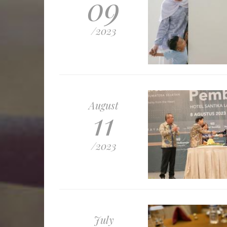
09
/2023
August
11
/2023
July