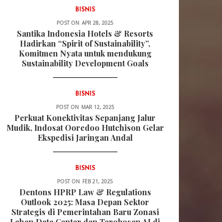
BISNIS
POST ON
APR 28, 2025
Santika Indonesia Hotels & Resorts
Hadirkan “Spirit of Sustainability”,
Komitmen Nyata untuk mendukung
Sustainability Development Goals
BISNIS
POST ON
MAR 12, 2025
Perkuat Konektivitas Sepanjang Jalur
Mudik, Indosat Ooredoo Hutchison Gelar
Ekspedisi Jaringan Andal
BISNIS
POST ON
FEB 21, 2025
Dentons HPRP Law & Regulations
Outlook 2025: Masa Depan Sektor
Strategis di Pemerintahan Baru Zonasi
Lahan Data Center dan Terobosan AI di