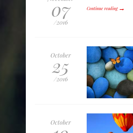
07
Continue reading
/2016
October
25
/2016
October
10