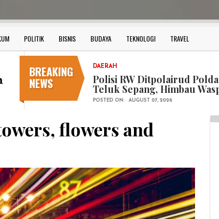
KUM
POLITIK
BISNIS
BUDAYA
TEKNOLOGI
TRAVEL
BREAKING
HUKUM
Bersama Forkopimda Kota 
NEWS
Bagikan Bendera Merah Put
POSTED ON:
AUGUST 07, 2026
towers, flowers and