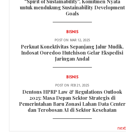
“Spirit of Sustainability”, Komitmen Nyata
untuk mendukung Sustainability Development
Goals
BISNIS
POST ON
MAR 12, 2025
Perkuat Konektivitas Sepanjang Jalur Mudik,
Indosat Ooredoo Hutchison Gelar Ekspedisi
Jaringan Andal
BISNIS
POST ON
FEB 21, 2025
Dentons HPRP Law & Regulations Outlook
2025: Masa Depan Sektor Strategis di
Pemerintahan Baru Zonasi Lahan Data Center
dan Terobosan AI di Sektor Kesehatan
next