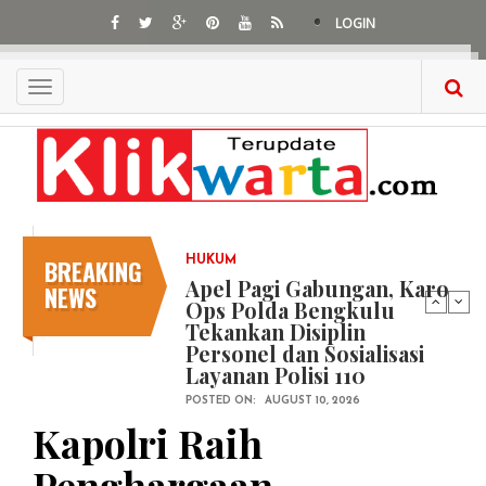
Skip
LOGIN
to
main
content
Toggle
navigation
BREAKING
HUKUM
Apel Pagi Gabungan, Karo
NEWS
Ops Polda Bengkulu
Tekankan Disiplin
Personel dan Sosialisasi
Layanan Polisi 110
POSTED ON:
AUGUST 10, 2026
Kapolri Raih
Penghargaan