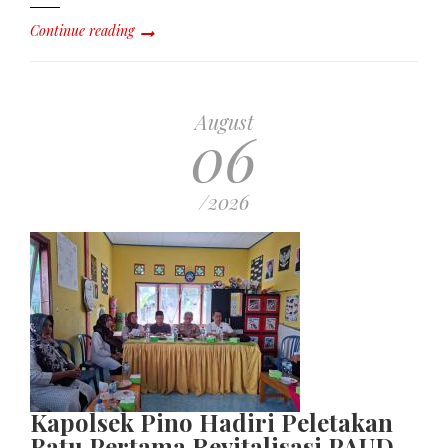
Continue reading
August
06
/2026
Kapolsek Pino Hadiri Peletakan
Batu Pertama Revitalisasi PAUD