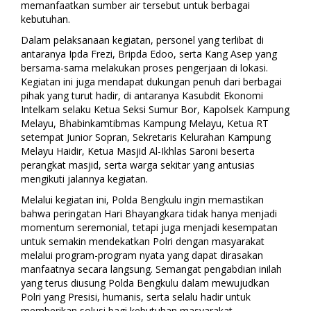
memanfaatkan sumber air tersebut untuk berbagai
kebutuhan.
Dalam pelaksanaan kegiatan, personel yang terlibat di
antaranya Ipda Frezi, Bripda Edoo, serta Kang Asep yang
bersama-sama melakukan proses pengerjaan di lokasi.
Kegiatan ini juga mendapat dukungan penuh dari berbagai
pihak yang turut hadir, di antaranya Kasubdit Ekonomi
Intelkam selaku Ketua Seksi Sumur Bor, Kapolsek Kampung
Melayu, Bhabinkamtibmas Kampung Melayu, Ketua RT
setempat Junior Sopran, Sekretaris Kelurahan Kampung
Melayu Haidir, Ketua Masjid Al-Ikhlas Saroni beserta
perangkat masjid, serta warga sekitar yang antusias
mengikuti jalannya kegiatan.
Melalui kegiatan ini, Polda Bengkulu ingin memastikan
bahwa peringatan Hari Bhayangkara tidak hanya menjadi
momentum seremonial, tetapi juga menjadi kesempatan
untuk semakin mendekatkan Polri dengan masyarakat
melalui program-program nyata yang dapat dirasakan
manfaatnya secara langsung. Semangat pengabdian inilah
yang terus diusung Polda Bengkulu dalam mewujudkan
Polri yang Presisi, humanis, serta selalu hadir untuk
memberikan solusi bagi kebutuhan masyarakat.