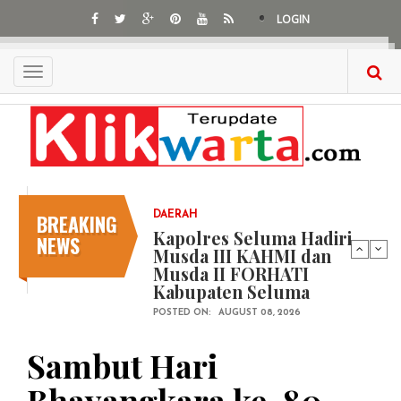
Skip
LOGIN
to
main
content
Toggle
navigation
BREAKING
DAERAH
Kapolres Seluma Hadiri
NEWS
Musda III KAHMI dan
Musda II FORHATI
Kabupaten Seluma
POSTED ON:
AUGUST 08, 2026
Sambut Hari
Bhayangkara ke-80,