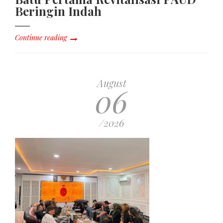
Beringin Indah
Continue reading
August
06
/2026