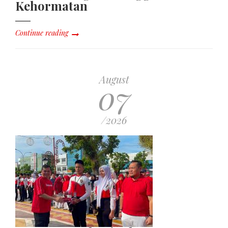
Kehormatan
Continue reading
August
07
/2026