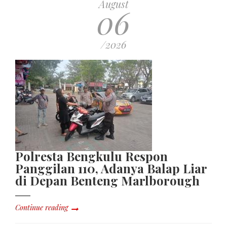
August
06
/2026
Polresta Bengkulu Respon
Panggilan 110, Adanya Balap Liar
di Depan Benteng Marlborough
Continue reading