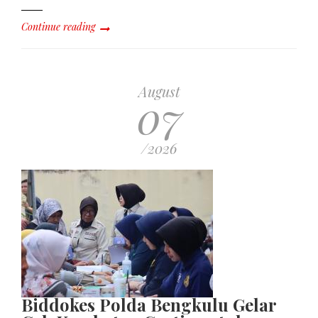
Continue reading
August
07
/2026
Biddokes Polda Bengkulu Gelar