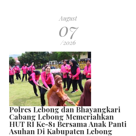
August
07
/2026
Polres Lebong dan Bhayangkari
Cabang Lebong Memeriahkan
HUT RI Ke-81 Bersama Anak Panti
Asuhan Di Kabupaten Lebong