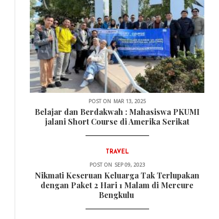
POST ON
MAR 13, 2025
Belajar dan Berdakwah : Mahasiswa PKUMI
jalani Short Course di Amerika Serikat
TRAVEL
POST ON
SEP 09, 2023
Nikmati Keseruan Keluarga Tak Terlupakan
dengan Paket 2 Hari 1 Malam di Mercure
Bengkulu