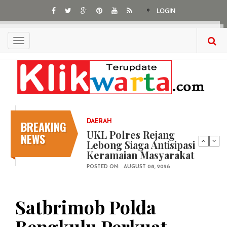
Skip
LOGIN
to
main
content
Toggle
navigation
BREAKING
DAERAH
UKL Polres Rejang
NEWS
Lebong Siaga Antisipasi
Keramaian Masyarakat
POSTED ON:
AUGUST 08, 2026
Satbrimob Polda
Bengkulu Perkuat