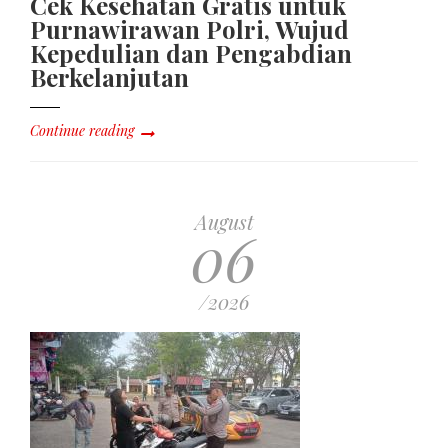
Cek Kesehatan Gratis untuk
Purnawirawan Polri, Wujud
Kepedulian dan Pengabdian
Berkelanjutan
Continue reading
August
06
/2026