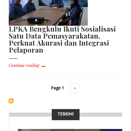
LPKA Bengkulu Ikuti Sosialisasi
Satu Data Pemasyarakatan,
Perkuat Akurasi dan Integrasi
Pelaporan
Continue reading
Page 1
Next
››
page
TERKINI