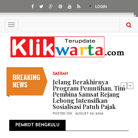
Skip
LOGIN
to
main
content
Toggle
navigation
BREAKING
DAERAH
Jelang Berakhirnya
NEWS
Program Pemutihan, Tim
Pembina Samsat Rejang
Lebong Intensifkan
Sosialisasi Patuh Pajak
POSTED ON:
AUGUST 06, 2026
PEMKOT BENGKULU