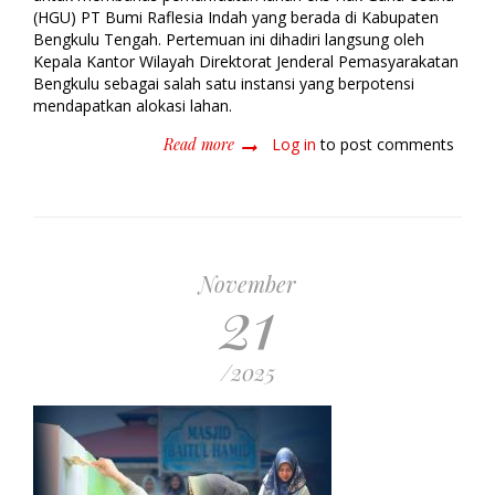
(HGU) PT Bumi Raflesia Indah yang berada di Kabupaten
Bengkulu Tengah. Pertemuan ini dihadiri langsung oleh
Kepala Kantor Wilayah Direktorat Jenderal Pemasyarakatan
Bengkulu sebagai salah satu instansi yang berpotensi
mendapatkan alokasi lahan.
Read more
about
Log in
to post comments
Rapat
Lintas
Instansi
Bahas
Penetapan
Lahan
November
21
Eks
HGU
PT
BRI,
/2025
Verifikasi
Batas
Jadi
Sorotan