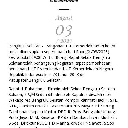
klikwartacom
August
03
/ 2023
Bengkulu Selatan - Rangkaian Hut Kemerdekaan RI ke 78
mulai dipersiapkan,seperti pada hari Rabu,(2 /08/2023)
sekira pukul 09.00 WIB di Ruang Rapat Sekda Bengkulu
Selatan telah berlangsung kegiatan Rapat pembahasan
persiapan HUT Pramuka dan HUT Kemerdekaan Negara
Republik Indonesia ke - 78 tahun 2023 di
KabupatenBengkulu Selatan.
Rapat di Buka dan di Pimpin oleh Sekda Bengkulu Selatan,
Sukarni, SP.,M.Si dan dihadiri oleh Kapolres diwakili oleh
Wakapolres Bengkulu Selatan Kompol Rahmat Hadi F, S.H.,
S.I.K., Dandim diwakili Kasdim 0408/BS Mayor Inf. Surung
Tambunan, kepala Kantor DPD RI Prov. Bengkulu Untung
Putra Jaya, M.M, Kasatpol PP dan Damkar, Erwin Muchsin,
S.Sos, Direktur RSUD HD Manna, diwakili Nelawati, S.Sos