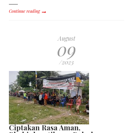
Continue reading
August
09
/2023
Ciptakan Rasa Aman,