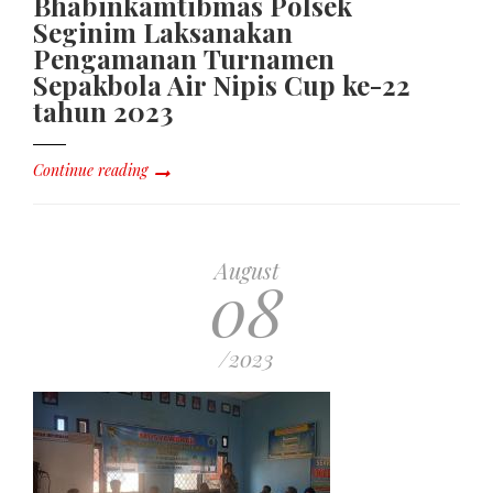
Bhabinkamtibmas Polsek
Seginim Laksanakan
Pengamanan Turnamen
Sepakbola Air Nipis Cup ke-22
tahun 2023
Continue reading
August
08
/2023