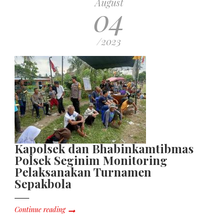
August
04
/2023
Kapolsek dan Bhabinkamtibmas
Polsek Seginim Monitoring
Pelaksanakan Turnamen
Sepakbola
Continue reading