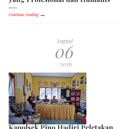
Continue reading
August
06
/2026
Kapolsek Pino Hadiri Peletakan