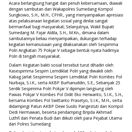
Acara berlangsung hangat dan penuh kebersamaan, diawali
dengan sambutan dari Wakapolres Sumedang Kompol
Sungkowo, S.H., M.H., CPHR., yang menyampaikan apresiasi
atas pelaksanaan kegiatan sosial yang dinilai sangat
bermanfaat bagi masyarakat; Selanjutnya, Wakil Bupati
Sumedang M. Fajar Aldila, S.H., M.Kn., dimana dalam
sambutannya beliau menyampaikan, dukungan terhadap
kegiatan kemanusiaan yang dilaksanakan oleh Sespimma
Polri Angkatan 75 Pokjar V sebagai bentuk nyata hadirnya
Polri di tengah masyarakat.
Dalam Kegiatan bakti sosial tersebut turut dihadiri oleh
Kasespimma Sespim Lemdiklat Polri yang diwakili oleh
Kabag Jarlat Sespimma Sespim Lemdiklat Polri Kombes Pol
Nurbaja, S.I.K., serta AKBP Burhanuddin, S.E., Sebanyak 25
Serdik Sespimma Polri Pokjar V dipimpin langsung oleh
Pawas Pokjar V Kombes Pol Didit Eko Herwanto, S.I.K., S.H.,
bersama Kombes Pol Swittanto Prasetyo, S.I.K., M.H., serta
didampingi Patun AKBP Dewi Susilo Pangestuti dan Kompol
Dedi Hermawan, beserta pendamping Bripda Akhmad
Luthfi dan Penata Budi dan diikuti oleh para Pejabat Utama
dari Polres Sumedang