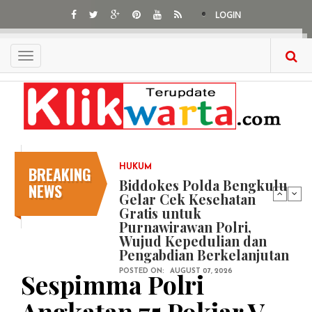
Skip
LOGIN
to
main
content
Toggle
navigation
BREAKING
HUKUM
Biddokes Polda Bengkulu
NEWS
Gelar Cek Kesehatan
Gratis untuk
Purnawirawan Polri,
Wujud Kepedulian dan
Pengabdian Berkelanjutan
Sespimma Polri
POSTED ON:
AUGUST 07, 2026
Angkatan 75 Pokjar V