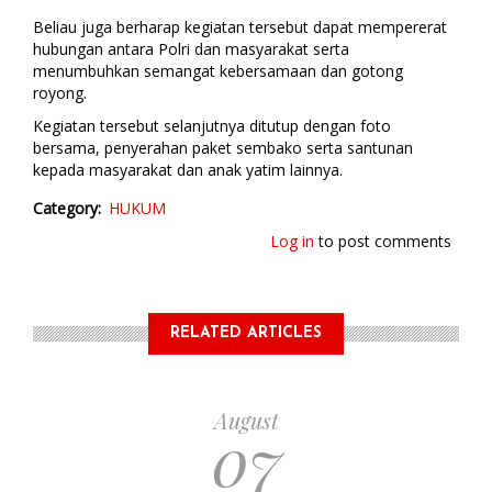
Beliau juga berharap kegiatan tersebut dapat mempererat
hubungan antara Polri dan masyarakat serta
menumbuhkan semangat kebersamaan dan gotong
royong.
Kegiatan tersebut selanjutnya ditutup dengan foto
bersama, penyerahan paket sembako serta santunan
kepada masyarakat dan anak yatim lainnya.
Category
HUKUM
Log in
to post comments
RELATED ARTICLES
August
07