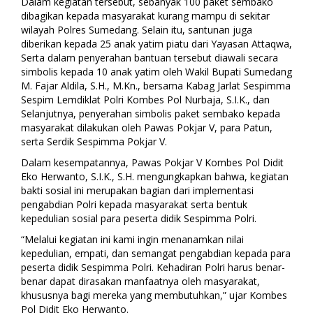
Dalam kegiatan tersebut, sebanyak 100 paket sembako
dibagikan kepada masyarakat kurang mampu di sekitar
wilayah Polres Sumedang. Selain itu, santunan juga
diberikan kepada 25 anak yatim piatu dari Yayasan Attaqwa,
Serta dalam penyerahan bantuan tersebut diawali secara
simbolis kepada 10 anak yatim oleh Wakil Bupati Sumedang
M. Fajar Aldila, S.H., M.Kn., bersama Kabag Jarlat Sespimma
Sespim Lemdiklat Polri Kombes Pol Nurbaja, S.I.K., dan
Selanjutnya, penyerahan simbolis paket sembako kepada
masyarakat dilakukan oleh Pawas Pokjar V, para Patun,
serta Serdik Sespimma Pokjar V.
Dalam kesempatannya, Pawas Pokjar V Kombes Pol Didit
Eko Herwanto, S.I.K., S.H. mengungkapkan bahwa, kegiatan
bakti sosial ini merupakan bagian dari implementasi
pengabdian Polri kepada masyarakat serta bentuk
kepedulian sosial para peserta didik Sespimma Polri.
“Melalui kegiatan ini kami ingin menanamkan nilai
kepedulian, empati, dan semangat pengabdian kepada para
peserta didik Sespimma Polri. Kehadiran Polri harus benar-
benar dapat dirasakan manfaatnya oleh masyarakat,
khususnya bagi mereka yang membutuhkan,” ujar Kombes
Pol Didit Eko Herwanto.