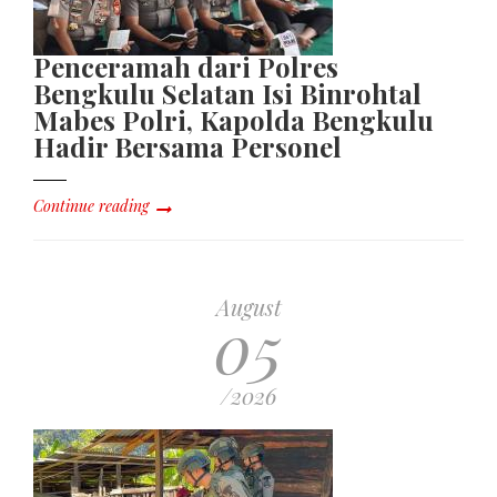
Penceramah dari Polres
Bengkulu Selatan Isi Binrohtal
Mabes Polri, Kapolda Bengkulu
Hadir Bersama Personel
Continue reading
August
05
/2026