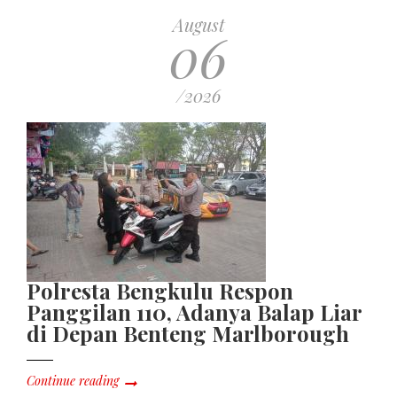
August
06
/2026
Polresta Bengkulu Respon
Panggilan 110, Adanya Balap Liar
di Depan Benteng Marlborough
Continue reading