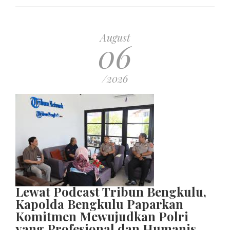
August
06
/2026
Lewat Podcast Tribun Bengkulu,
Kapolda Bengkulu Paparkan
Komitmen Mewujudkan Polri
yang Profesional dan Humanis