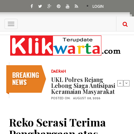
Skip
LOGIN
to
main
content
Toggle
navigation
BREAKING
DAERAH
UKL Polres Rejang
NEWS
Lebong Siaga Antisipasi
Keramaian Masyarakat
POSTED ON:
AUGUST 08, 2026
Reko Serasi Terima
Penghargaan atas