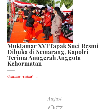
Muktamar XVI Tapak Suci Resmi
Dibuka di Semarang, Kapolri
Terima Anugerah Anggota
Kehormatan
Continue reading
August
07