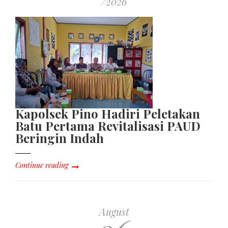
/2026
Kapolsek Pino Hadiri Peletakan
Batu Pertama Revitalisasi PAUD
Beringin Indah
Continue reading
August