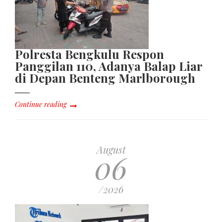
Polresta Bengkulu Respon
Panggilan 110, Adanya Balap Liar
di Depan Benteng Marlborough
Continue reading
August
06
/2026