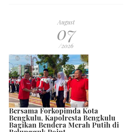
August
07
/2026
Bersama Forkopimda Kota
Bengkulu, Kapolresta Bengkulu
Bagikan Bendera Merah Putih di
Belungguk Point