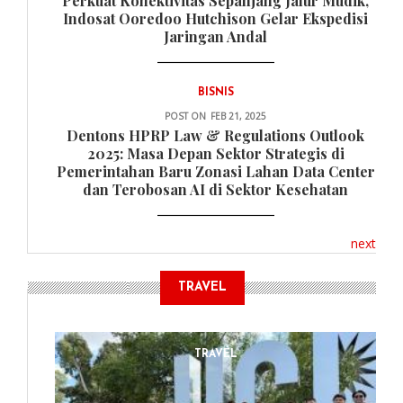
Perkuat Konektivitas Sepanjang Jalur Mudik,
Indosat Ooredoo Hutchison Gelar Ekspedisi
Jaringan Andal
BISNIS
POST ON
FEB 21, 2025
Dentons HPRP Law & Regulations Outlook
2025: Masa Depan Sektor Strategis di
Pemerintahan Baru Zonasi Lahan Data Center
dan Terobosan AI di Sektor Kesehatan
next
TRAVEL
TRAVEL