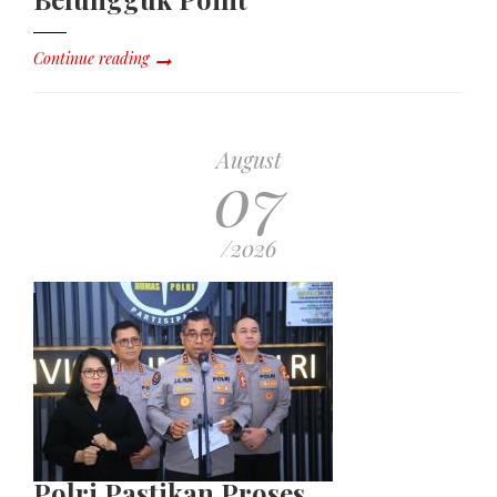
Continue reading
August
07
/2026
Polri Pastikan Proses