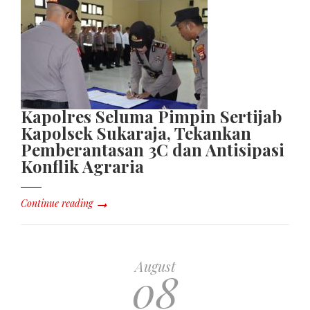
Kapolres Seluma Pimpin Sertijab
Kapolsek Sukaraja, Tekankan
Pemberantasan 3C dan Antisipasi
Konflik Agraria
Continue reading
August
08