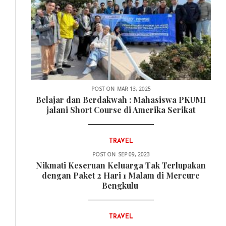
POST ON
MAR 13, 2025
Belajar dan Berdakwah : Mahasiswa PKUMI
jalani Short Course di Amerika Serikat
TRAVEL
POST ON
SEP 09, 2023
Nikmati Keseruan Keluarga Tak Terlupakan
dengan Paket 2 Hari 1 Malam di Mercure
Bengkulu
TRAVEL