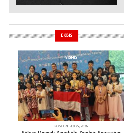
EKBIS
BISNIS
POST ON
FEB 25, 2026
Putera Daerah Bengkulu Tembus Panggung