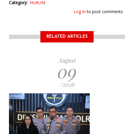
Category
HUKUM
Log in
to post comments
RELATED ARTICLES
August
09
/2026