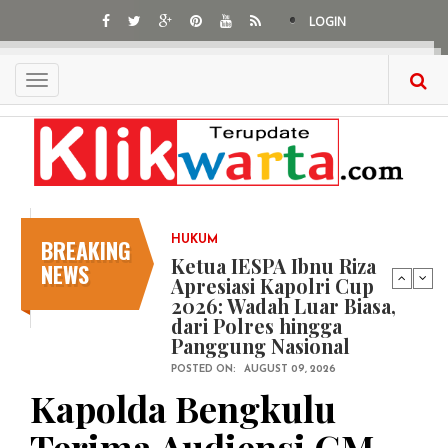
Skip
LOGIN
to
main
content
Toggle
navigation
BREAKING
HUKUM
Ketua IESPA Ibnu Riza
NEWS
Apresiasi Kapolri Cup
2026: Wadah Luar Biasa,
dari Polres hingga
Panggung Nasional
POSTED ON:
AUGUST 09, 2026
Kapolda Bengkulu
Terima Audiensi GM