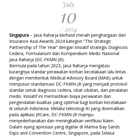
July
10
/ 2024
Singapura
– Jasa Raharja berhasil meraih penghargaan dari
Insurance Asia Awards 2024 kategori “The Strategic
Partnership of The Year” dengan inisiatif strategis Diagnosis
Cedera, Formularium dan Kompendium Medis Nasional
Jasa Raharja (DC-FKMN-JR).
Bermula pada tahun 2023, Jasa Raharja mengatasi
kurangnya standar perawatan korban kecelakaan lalu lintas
dengan membentuk Medical Advisory Board (MAB) untuk
menyusun standarisasi DC-FKMN-JR yang menjadi protokol
standar untuk diagnosis cedera, obat-obatan, dan peralatan
medis. Inisiatif ini memastikan biaya perawatan dan
pengendalian kualitas yang optimal bagi korban kecelakaan
di seluruh Indonesia. Melalui teknologi AI yang disematkan
pada aplikasi JRCare, DC-FKMN-JR mampu
menyederhanakan dan meningkatkan verifikasi klaim.
Dalam ajang apresiasi yang digelar di Marina Bay Sands
Expo and Convention Centre, Singapore, pada Selasa