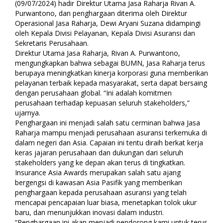
(09/07/2024) hadir Direktur Utama Jasa Raharja Rivan A.
Purwantono, dan penghargaan diterima oleh Direktur
Operasional Jasa Raharja, Dewi Aryani Suzana didampingi
oleh Kepala Divisi Pelayanan, Kepala Divisi Asuransi dan
Sekretaris Perusahaan.
Direktur Utama Jasa Raharja, Rivan A. Purwantono,
mengungkapkan bahwa sebagai BUMN, Jasa Raharja terus
berupaya meningkatkan kinerja korporasi guna memberikan
pelayanan terbaik kepada masyarakat, serta dapat bersaing
dengan perusahaan global. “Ini adalah komitmen
perusahaan terhadap kepuasan seluruh stakeholders,”
ujarnya.
Penghargaan ini menjadi salah satu cerminan bahwa Jasa
Raharja mampu menjadi perusahaan asuransi terkemuka di
dalam negeri dan Asia. Capaian ini tentu diraih berkat kerja
keras jajaran perusahaan dan dukungan dari seluruh
stakeholders yang ke depan akan terus di tingkatkan.
Insurance Asia Awards merupakan salah satu ajang
bergengsi di kawasan Asia Pasifik yang memberikan
penghargaan kepada perusahaan asuransi yang telah
mencapai pencapaian luar biasa, menetapkan tolok ukur
baru, dan menunjukkan inovasi dalam industri.
“Penghargaan ini akan menjadi pendorong kami untuk terus