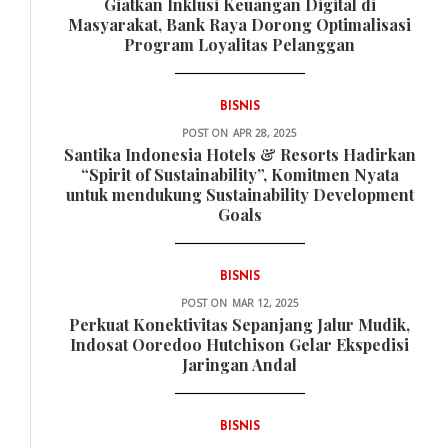
Giatkan Inklusi Keuangan Digital di
Masyarakat, Bank Raya Dorong Optimalisasi
Program Loyalitas Pelanggan
BISNIS
POST ON
APR 28, 2025
Santika Indonesia Hotels & Resorts Hadirkan
“Spirit of Sustainability”, Komitmen Nyata
untuk mendukung Sustainability Development
Goals
BISNIS
POST ON
MAR 12, 2025
Perkuat Konektivitas Sepanjang Jalur Mudik,
Indosat Ooredoo Hutchison Gelar Ekspedisi
Jaringan Andal
BISNIS