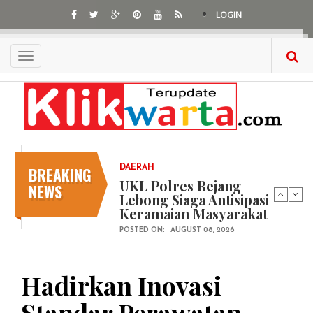
Skip
LOGIN
to
main
content
Toggle
navigation
BREAKING
DAERAH
UKL Polres Rejang
NEWS
Lebong Siaga Antisipasi
Keramaian Masyarakat
POSTED ON:
AUGUST 08, 2026
Hadirkan Inovasi
Standar Perawatan