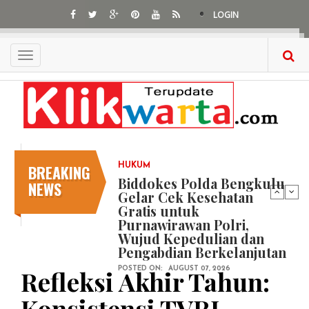
Skip
LOGIN
to
main
content
Toggle
navigation
BREAKING
HUKUM
Biddokes Polda Bengkulu
NEWS
Gelar Cek Kesehatan
Gratis untuk
Purnawirawan Polri,
Wujud Kepedulian dan
Pengabdian Berkelanjutan
Refleksi Akhir Tahun:
POSTED ON:
AUGUST 07, 2026
Konsistensi TVRI