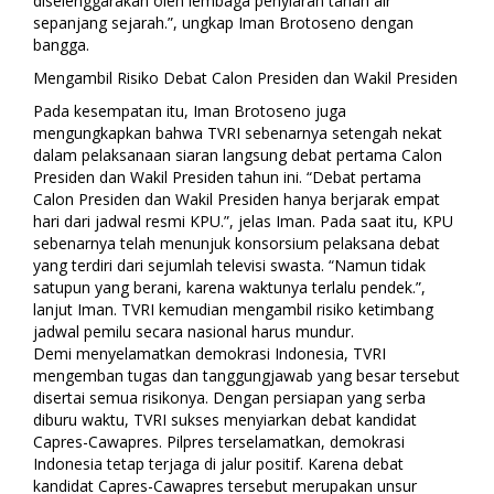
diselenggarakan oleh lembaga penyiaran tanah air
sepanjang sejarah.”, ungkap Iman Brotoseno dengan
bangga.
Mengambil Risiko Debat Calon Presiden dan Wakil Presiden
Pada kesempatan itu, Iman Brotoseno juga
mengungkapkan bahwa TVRI sebenarnya setengah nekat
dalam pelaksanaan siaran langsung debat pertama Calon
Presiden dan Wakil Presiden tahun ini. “Debat pertama
Calon Presiden dan Wakil Presiden hanya berjarak empat
hari dari jadwal resmi KPU.”, jelas Iman. Pada saat itu, KPU
sebenarnya telah menunjuk konsorsium pelaksana debat
yang terdiri dari sejumlah televisi swasta. “Namun tidak
satupun yang berani, karena waktunya terlalu pendek.”,
lanjut Iman. TVRI kemudian mengambil risiko ketimbang
jadwal pemilu secara nasional harus mundur.
Demi menyelamatkan demokrasi Indonesia, TVRI
mengemban tugas dan tanggungjawab yang besar tersebut
disertai semua risikonya. Dengan persiapan yang serba
diburu waktu, TVRI sukses menyiarkan debat kandidat
Capres-Cawapres. Pilpres terselamatkan, demokrasi
Indonesia tetap terjaga di jalur positif. Karena debat
kandidat Capres-Cawapres tersebut merupakan unsur