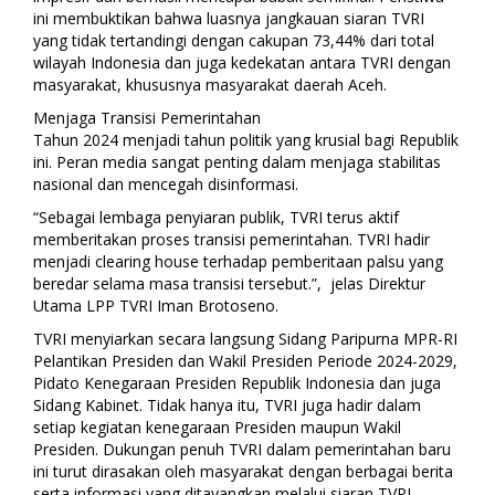
ini membuktikan bahwa luasnya jangkauan siaran TVRI
yang tidak tertandingi dengan cakupan 73,44% dari total
wilayah Indonesia dan juga kedekatan antara TVRI dengan
masyarakat, khususnya masyarakat daerah Aceh.
Menjaga Transisi Pemerintahan
Tahun 2024 menjadi tahun politik yang krusial bagi Republik
ini. Peran media sangat penting dalam menjaga stabilitas
nasional dan mencegah disinformasi.
“Sebagai lembaga penyiaran publik, TVRI terus aktif
memberitakan proses transisi pemerintahan. TVRI hadir
menjadi clearing house terhadap pemberitaan palsu yang
beredar selama masa transisi tersebut.”, jelas Direktur
Utama LPP TVRI Iman Brotoseno.
TVRI menyiarkan secara langsung Sidang Paripurna MPR-RI
Pelantikan Presiden dan Wakil Presiden Periode 2024-2029,
Pidato Kenegaraan Presiden Republik Indonesia dan juga
Sidang Kabinet. Tidak hanya itu, TVRI juga hadir dalam
setiap kegiatan kenegaraan Presiden maupun Wakil
Presiden. Dukungan penuh TVRI dalam pemerintahan baru
ini turut dirasakan oleh masyarakat dengan berbagai berita
serta informasi yang ditayangkan melalui siaran TVRI.