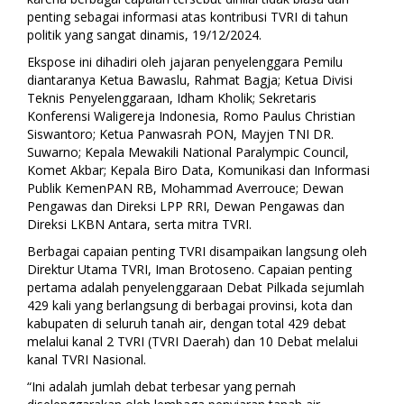
penting sebagai informasi atas kontribusi TVRI di tahun
politik yang sangat dinamis, 19/12/2024.
Ekspose ini dihadiri oleh jajaran penyelenggara Pemilu
diantaranya Ketua Bawaslu, Rahmat Bagja; Ketua Divisi
Teknis Penyelenggaraan, Idham Kholik; Sekretaris
Konferensi Waligereja Indonesia, Romo Paulus Christian
Siswantoro; Ketua Panwasrah PON, Mayjen TNI DR.
Suwarno; Kepala Mewakili National Paralympic Council,
Komet Akbar; Kepala Biro Data, Komunikasi dan Informasi
Publik KemenPAN RB, Mohammad Averrouce; Dewan
Pengawas dan Direksi LPP RRI, Dewan Pengawas dan
Direksi LKBN Antara, serta mitra TVRI.
Berbagai capaian penting TVRI disampaikan langsung oleh
Direktur Utama TVRI, Iman Brotoseno. Capaian penting
pertama adalah penyelenggaraan Debat Pilkada sejumlah
429 kali yang berlangsung di berbagai provinsi, kota dan
kabupaten di seluruh tanah air, dengan total 429 debat
melalui kanal 2 TVRI (TVRI Daerah) dan 10 Debat melalui
kanal TVRI Nasional.
“Ini adalah jumlah debat terbesar yang pernah