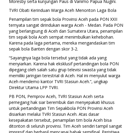
Moresby serta kunjungan Paus di Vanimo Papua Nugini.
TVRI Obati Kerinduan Warga Aceh Menonton Laga Bola
Penampilan tim sepak bola Provinsi Aceh pada PON XXII
ternyata sangat dirindukan warga Aceh - Medan. Pada PON
yang berlangsung di Aceh dan Sumatera Utara, penampilan
tim sepak bola Aceh sempat menimbulkan kehebohan.
Karena pada laga pertama, mereka mengandaskan tim
sepak bola Banten dengan skor 3-2.
“Sayangnya laga bola tersebut yang tidak ada yang
menyiarkan. Karena hak eksklusif pertandingan bola PON
dipegang oleh salah satu grup televisi swasta yang tidak
memiliki jaringan terestrial di Aceh. Hal ini menyulut warga
Aceh mendemo kantor TVRI Stasiun Aceh.”, ungkap
Direktur Utama LPP TVRI.
PB PON, Pemprov Aceh, TVRI Stasiun Aceh serta
pemegang hak siar berembuk dan menyepakati khusus
untuk pertandingan Tim Sepakbola PON Provinsi Aceh
disiarkan melalui TVRI Stasiun Aceh. Atas dasar
kesepakatan tersebut, penampilan tim bola Aceh bisa
ditonton di seluruh provinsi. Tim Aceh sendiri tampil sangat
impresif dan berhasil mencapai babak semifinal. Peristiwa