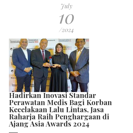
July
10
/2024
Hadirkan Inovasi Standar
Perawatan Medis Bagi Korban
Kecelakaan Lalu Lintas, Jasa
Raharja Raih Penghargaan di
Ajang Asia Awards 2024