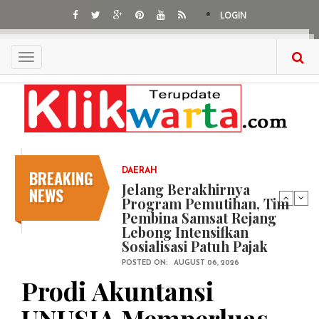
Skip
LOGIN
to
main
content
Toggle
navigation
BREAKING
DAERAH
Jelang Berakhirnya
NEWS
Program Pemutihan, Tim
Pembina Samsat Rejang
Lebong Intensifkan
Sosialisasi Patuh Pajak
POSTED ON:
AUGUST 06, 2026
Prodi Akuntansi
UNUSIA Memperluas