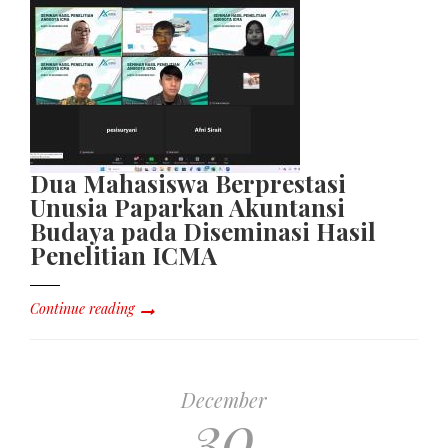
Dua Mahasiswa Berprestasi
Unusia Paparkan Akuntansi
Budaya pada Diseminasi Hasil
Penelitian ICMA
Continue reading
December
30