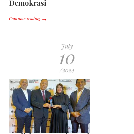
Demokrasi
Continue reading
July
10
/2024