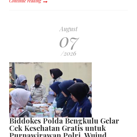
Continue reading
August
07
/2026
Biddokes Polda Bengkulu Gelar
Cek Kesehatan Gratis untuk
Purnawirawan Polri, Wujud