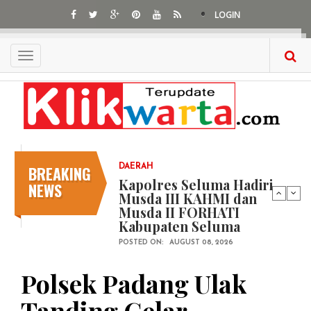
Skip
LOGIN
to
main
content
Toggle
navigation
BREAKING
DAERAH
Kapolres Seluma Hadiri
NEWS
Musda III KAHMI dan
Musda II FORHATI
Kabupaten Seluma
POSTED ON:
AUGUST 08, 2026
Polsek Padang Ulak
Tanding Gelar