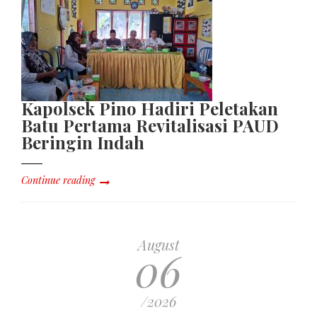
Kapolsek Pino Hadiri Peletakan
Batu Pertama Revitalisasi PAUD
Beringin Indah
Continue reading
August
06
/2026