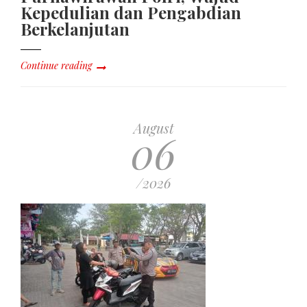
Kepedulian dan Pengabdian
Berkelanjutan
Continue reading
August
06
/2026