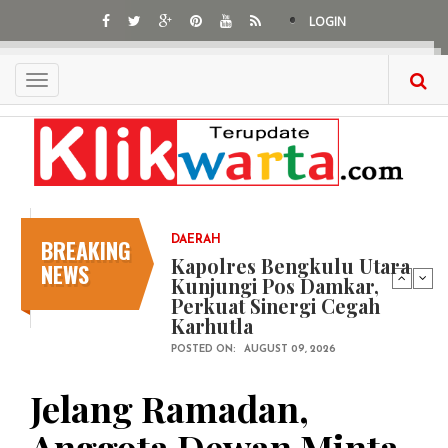
Skip
LOGIN
to
main
content
Toggle
navigation
BREAKING
DAERAH
Kapolres Bengkulu Utara
NEWS
Kunjungi Pos Damkar,
Perkuat Sinergi Cegah
Karhutla
POSTED ON:
AUGUST 09, 2026
Jelang Ramadan,
Anggota Dewan Minta