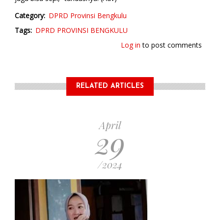
Category
DPRD Provinsi Bengkulu
Tags
DPRD PROVINSI BENGKULU
Log in
to post comments
RELATED ARTICLES
April
29
/2024