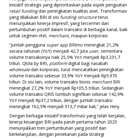
inisiatif strategis yang diprioritaskan pada aspek penguatan
retail funding
dan peningkatan kualitas aset. Transformasi
yang dilakukan BRI di sisi
funding structure
terus
menunjukkan kinerja impresif, yang tercermin dari
pertumbuhan positif dalam transaksi di berbagai kanal, baik
untuk segmen ritel,
merchant
, maupun korporasi.
“Jumlah pengguna
super app
BRImo meningkat 21,2%
secara tahunan (YoY) menjadi 42,7 juta
user
, sementara
volume transaksinya naik 25,5% YoY menjadi Rp3.231,7
triliun. Qlola by BRI,
platform
digital bagi nasabah
wholesale
dan korporasi, turut mencatatkan peningkatan
volume transaksi sebesar 33,9% YoY menjadi Rp5.970
triliun. Di sisi lain, volume transaksi bisnis
merchant
BRI
meningkat 27,2% YoY menjadi Rp105,5 triliun. Sedangkan
volume transaksi QRIS tumbuh signifikan sebesar 142,9%
YoY menjadi Rp37,2 triliun, dengan jumlah transaksi
meningkat 162,5% menjadi 313,7 miliar kali,”
jelas Hery.
Dengan berbagai inisiatif transformasi yang telah berjalan,
kinerja keuangan BRI pada paruh pertama tahun 2025
menunjukkan tren pertumbuhan yang positif dan
berkelanjutan, dengan penekanan pada strategi