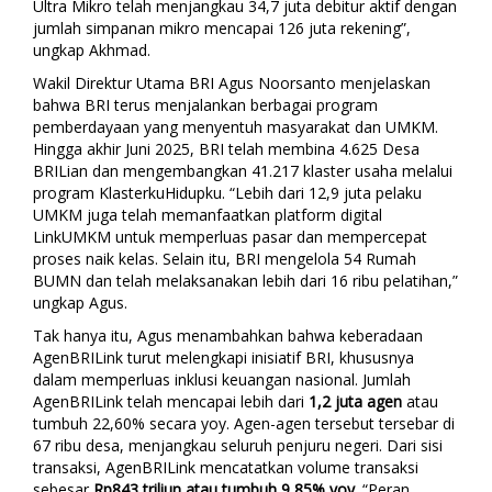
Ultra Mikro telah menjangkau 34,7 juta debitur aktif dengan
jumlah simpanan mikro mencapai 126 juta rekening”,
ungkap Akhmad.
Wakil Direktur Utama BRI Agus Noorsanto menjelaskan
bahwa BRI terus menjalankan berbagai program
pemberdayaan yang menyentuh masyarakat dan UMKM.
Hingga akhir Juni 2025, BRI telah membina 4.625 Desa
BRILian dan mengembangkan 41.217 klaster usaha melalui
program KlasterkuHidupku. “Lebih dari 12,9 juta pelaku
UMKM juga telah memanfaatkan platform digital
LinkUMKM untuk memperluas pasar dan mempercepat
proses naik kelas. Selain itu, BRI mengelola 54 Rumah
BUMN dan telah melaksanakan lebih dari 16 ribu pelatihan,”
ungkap Agus.
Tak hanya itu, Agus menambahkan bahwa keberadaan
AgenBRILink turut melengkapi inisiatif BRI, khususnya
dalam memperluas inklusi keuangan nasional.
Jumlah
AgenBRILink telah mencapai lebih dari
1,2 juta agen
atau
tumbuh 22,60% secara yoy. Agen-agen tersebut tersebar di
67 ribu desa, menjangkau seluruh penjuru negeri. Dari sisi
transaksi, AgenBRILink mencatatkan volume transaksi
sebesar
Rp843 triliun atau tumbuh 9,85% yoy
. “Peran