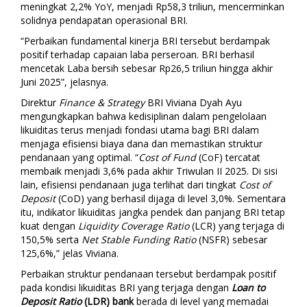
meningkat 2,2% YoY, menjadi Rp58,3 triliun, mencerminkan
solidnya pendapatan operasional BRI.
“Perbaikan fundamental kinerja BRI tersebut berdampak
positif terhadap capaian laba perseroan. BRI berhasil
mencetak Laba bersih sebesar Rp26,5 triliun hingga akhir
Juni 2025”, jelasnya.
Direktur
Finance & Strategy
BRI Viviana Dyah Ayu
mengungkapkan bahwa kedisiplinan dalam pengelolaan
likuiditas terus menjadi fondasi utama bagi BRI dalam
menjaga efisiensi biaya dana dan memastikan struktur
pendanaan yang optimal. “
Cost of Fund
(CoF) tercatat
membaik menjadi 3,6% pada akhir Triwulan II 2025. Di sisi
lain, efisiensi pendanaan juga terlihat dari tingkat
Cost of
Deposit
(CoD) yang berhasil dijaga di level 3,0%. Sementara
itu, indikator likuiditas jangka pendek dan panjang BRI tetap
kuat dengan
Liquidity Coverage Ratio
(LCR) yang terjaga di
150,5% serta
Net Stable Funding Ratio
(NSFR) sebesar
125,6%,” jelas Viviana.
Perbaikan struktur pendanaan tersebut berdampak positif
pada kondisi likuiditas BRI yang terjaga dengan
Loan to
Deposit Ratio
(LDR) bank
berada di level yang memadai