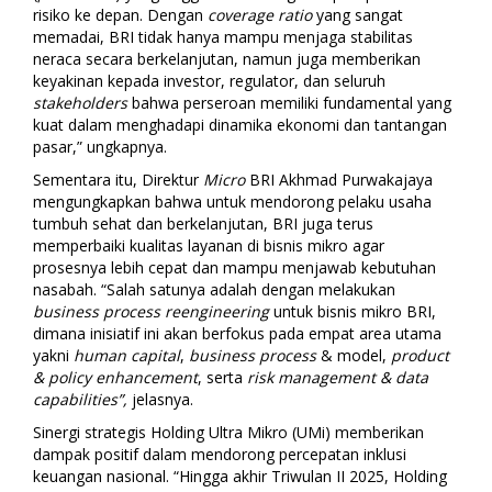
risiko ke depan. Dengan
coverage ratio
yang sangat
memadai, BRI tidak hanya mampu menjaga stabilitas
neraca secara berkelanjutan, namun juga memberikan
keyakinan kepada investor, regulator, dan seluruh
stakeholders
bahwa perseroan memiliki fundamental yang
kuat dalam menghadapi dinamika ekonomi dan tantangan
pasar,” ungkapnya.
Sementara itu, Direktur
Micro
BRI Akhmad Purwakajaya
mengungkapkan bahwa untuk mendorong pelaku usaha
tumbuh sehat dan berkelanjutan, BRI juga terus
memperbaiki kualitas layanan di bisnis mikro agar
prosesnya lebih cepat dan mampu menjawab kebutuhan
nasabah. “Salah satunya adalah dengan melakukan
business process reengineering
untuk bisnis mikro BRI,
dimana inisiatif ini akan berfokus pada empat area utama
yakni
human capital
,
business process
& model,
product
& policy enhancement
, serta
risk management & data
capabilities”,
jelasnya.
Sinergi strategis Holding Ultra Mikro (UMi) memberikan
dampak positif dalam mendorong percepatan inklusi
keuangan nasional.
“Hingga akhir Triwulan II 2025, Holding