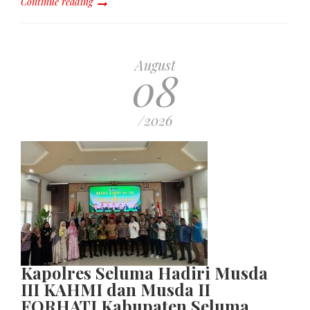
Continue reading
August
08
/2026
Kapolres Seluma Hadiri Musda
III KAHMI dan Musda II
FORHATI Kabupaten Seluma