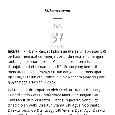
klikwartacom
July
31
/ 2025
Jakarta
–
PT Bank Rakyat Indonesia (Persero) Tbk atau BRI
berhasil mencatatkan kinerja positif dan resilien di tengah
tantangan ekonomi global. Capaian positif tersebut
ditunjukkan dari kemampuan BRI Group yang berhasil
mencatatkan laba Rp26,53 triliun dengan aset mencapai
Rp2.106,37 triliun atau tumbuh 6,52% secara
year on year
(yoy)
hingga Triwulan II 2025.
Hal tersebut disampaikan oleh Direktur Utama BRI Hery
Gunardi pada
Press Conference
Kinerja Keuangan BRI
Triwulan II 2025 di Kantor Pusat BRI Jakarta, yang juga
dihadiri oleh Wakil Direktur Utama BRI Agus Noorsanto,
Direktur
Finance & Strategy
BRI Viviana Dyah Ayu, Direktur