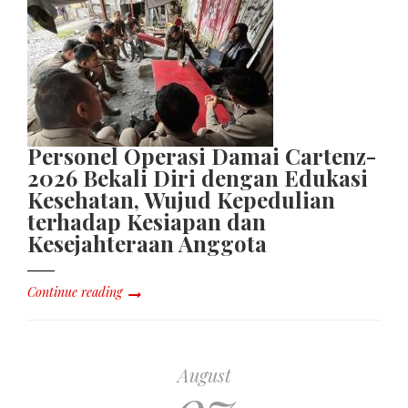
Personel Operasi Damai Cartenz-
2026 Bekali Diri dengan Edukasi
Kesehatan, Wujud Kepedulian
terhadap Kesiapan dan
Kesejahteraan Anggota
Continue reading
August
07