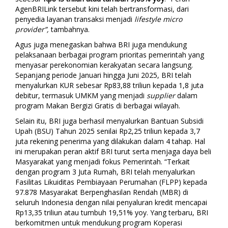
AgenBRILink tersebut kini telah bertransformasi, dari
penyedia layanan transaksi menjadi
lifestyle micro
provider
”,
tambahnya.
Agus juga menegaskan bahwa BRI juga mendukung
pelaksanaan berbagai program prioritas pemerintah yang
menyasar perekonomian kerakyatan secara langsung.
Sepanjang periode Januari hingga Juni 2025, BRI telah
menyalurkan KUR sebesar Rp83,88 triliun kepada 1,8 juta
debitur, termasuk UMKM yang menjadi
supplier
dalam
program Makan Bergizi Gratis di berbagai wilayah.
Selain itu, BRI juga berhasil menyalurkan Bantuan Subsidi
Upah (BSU) Tahun 2025 senilai Rp2,25 triliun kepada 3,7
juta rekening penerima yang dilakukan dalam 4 tahap. Hal
ini merupakan peran aktif BRI turut serta menjaga daya beli
Masyarakat yang menjadi fokus Pemerintah. “
Terkait
dengan program 3 Juta Rumah, BRI telah menyalurkan
Fasilitas Likuiditas Pembiayaan Perumahan (FLPP) kepada
97.878 Masyarakat Berpenghasilan Rendah (MBR) di
seluruh Indonesia dengan nilai penyaluran kredit mencapai
Rp13,35 triliun atau tumbuh 19,51% yoy. Yang terbaru, BRI
berkomitmen untuk mendukung program Koperasi