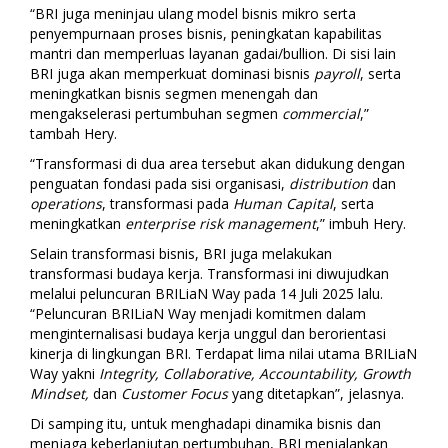
“BRI juga meninjau ulang model bisnis mikro serta
penyempurnaan proses bisnis, peningkatan kapabilitas
mantri dan memperluas layanan gadai/bullion. Di sisi lain
BRI juga akan memperkuat dominasi bisnis
payroll
, serta
meningkatkan bisnis segmen menengah dan
mengakselerasi pertumbuhan segmen
commercial
,”
tambah Hery.
“Transformasi di dua area tersebut akan didukung dengan
penguatan fondasi pada sisi organisasi,
distribution
dan
operations
, transformasi pada
Human Capital
, serta
meningkatkan
enterprise risk management
,” imbuh Hery.
Selain transformasi bisnis, BRI juga melakukan
transformasi budaya kerja. Transformasi ini diwujudkan
melalui peluncuran BRILiaN Way pada 14 Juli 2025 lalu.
“Peluncuran BRILiaN Way menjadi komitmen dalam
menginternalisasi budaya kerja unggul dan berorientasi
kinerja di lingkungan BRI. Terdapat lima nilai utama BRILiaN
Way yakni
Integrity, Collaborative, Accountability, Growth
Mindset,
dan
Customer Focus
yang ditetapkan”, jelasnya.
Di samping itu, untuk menghadapi dinamika bisnis dan
menjaga keberlanjutan pertumbuhan, BRI menjalankan