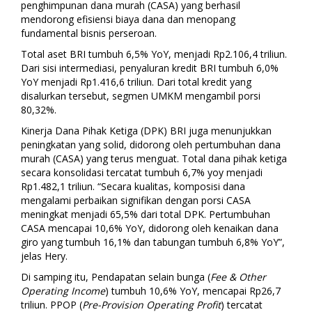
penghimpunan dana murah (CASA) yang berhasil
mendorong efisiensi biaya dana dan menopang
fundamental bisnis perseroan.
Total aset BRI tumbuh 6,5% YoY, menjadi Rp2.106,4 triliun.
Dari sisi intermediasi, penyaluran kredit BRI tumbuh 6,0%
YoY menjadi Rp1.416,6 triliun. Dari total kredit yang
disalurkan tersebut, segmen UMKM mengambil porsi
80,32%.
Kinerja Dana Pihak Ketiga (DPK) BRI juga menunjukkan
peningkatan yang solid, didorong oleh pertumbuhan dana
murah (CASA) yang terus menguat. Total dana pihak ketiga
secara konsolidasi tercatat tumbuh 6,7% yoy menjadi
Rp1.482,1 triliun. “Secara kualitas, komposisi dana
mengalami perbaikan signifikan dengan porsi CASA
meningkat menjadi 65,5% dari total DPK. Pertumbuhan
CASA mencapai 10,6% YoY, didorong oleh kenaikan dana
giro yang tumbuh 16,1% dan tabungan tumbuh 6,8% YoY”,
jelas Hery.
Di samping itu, Pendapatan selain bunga (
Fee & Other
Operating Income
) tumbuh 10,6% YoY, mencapai Rp26,7
triliun. PPOP (
Pre-Provision Operating Profit
) tercatat