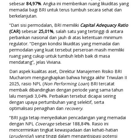
sebesar
84,97%
. Angka ini memberikan ruang likuiditas yang
memadai bagi BRI untuk terus tumbuh secara sehat dan
berkelanjutan.
“Dari sisi permodalan, BRI memiliki
Capital Adequacy Ratio
(CAR)
sebesar
25,01%
, salah satu yang tertinggi di antara
perbankan nasional dan jauh di atas ketentuan minimum
regulator. “Dengan kondisi likuiditas yang memadai dan
permodalan yang kuat tersebut perseroan masih memiliki
ruang yang cukup untuk tumbuh lebih baik di masa
mendatang”, jelas Viviana.
Dari aspek kualitas aset, Direktur Manajemen Risiko BRI
Mucharom mengungkapkan bahwa hingga akhir Triwulan II
2025, rasio NPL (
Non Performing Loan
) BRI tercatat
membaik dibandingkan dengan periode yang sama tahun
lalu menjadi 3,04%. Perbaikan tersebut dicapai
seiring
dengan upaya pertumbuhan yang selektif, serta
optimalisasi penagihan dan
recovery
.
“BRI juga tetap menyediakan pencadangan yang memadai
dengan NPL
Coverage
sebesar 188,84%. Rasio ini
mencerminkan tingkat kewaspadaan dan kehati-hatian
(
prudential
) yang tinggi dalam mengantisipasi potensi