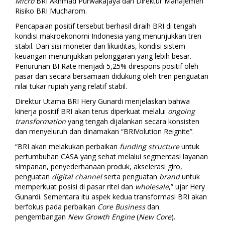
Micro
BRI Akhmad Purwakajaya dan Direktur Manajemen
Risiko BRI Mucharom.
Pencapaian positif tersebut berhasil diraih BRI di tengah
k
ondisi makroekonomi Indonesia yang menunjukkan tren
stabil
.
Dari sisi moneter dan likuiditas, kondisi sistem
keuangan menunjukkan pelonggaran yang lebih besar.
Penurunan BI Rate menjadi 5,25% direspons positif oleh
pasar dan secara bersamaan didukung oleh tren penguatan
nilai tukar rupiah yang relatif stabil.
Direktur Utama BRI Hery Gunardi menjelaskan bahwa
kinerja positif BRI
akan terus diperkuat melalui
ongoing
transformation
yang tengah dijalankan secara konsisten
dan menyeluruh dan dinamakan “BRIVolution Reignite”
.
“BRI akan melakukan perbaikan
funding structure
untuk
pertumbuhan CASA yang sehat melalui segmentasi layanan
simpanan, penyederhanaan produk, akselerasi giro,
penguatan
digital channel
serta penguatan
brand
untuk
memperkuat posisi di pasar ritel dan
wholesale
,” ujar Hery
Gunardi. Sementara itu aspek kedua transformasi BRI akan
berfokus pada perbaikan
Core Business
dan
pengembangan
New Growth Engine
(
New Core
).