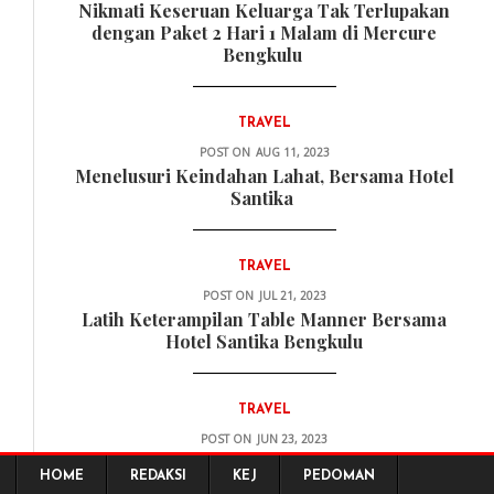
Nikmati Keseruan Keluarga Tak Terlupakan
dengan Paket 2 Hari 1 Malam di Mercure
Bengkulu
TRAVEL
POST ON
AUG 11, 2023
Menelusuri Keindahan Lahat, Bersama Hotel
Santika
TRAVEL
POST ON
JUL 21, 2023
Latih Keterampilan Table Manner Bersama
Hotel Santika Bengkulu
TRAVEL
POST ON
JUN 23, 2023
Penawaran Lengkap Liburan Sekolah
HOME
REDAKSI
KEJ
PEDOMAN
Bersama Mercure Bengkulu