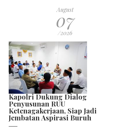
August
07
/2026
Kapolri Dukung Dialog
Penyusunan RUU
Ketenagakerjaan, Siap Jadi
Jembatan Aspirasi Buruh