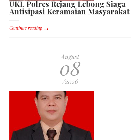
UKL Polres Rejang Lebong Siaga
Antisipasi Keramaian Masyarakat
Continue reading
August
08
/2026