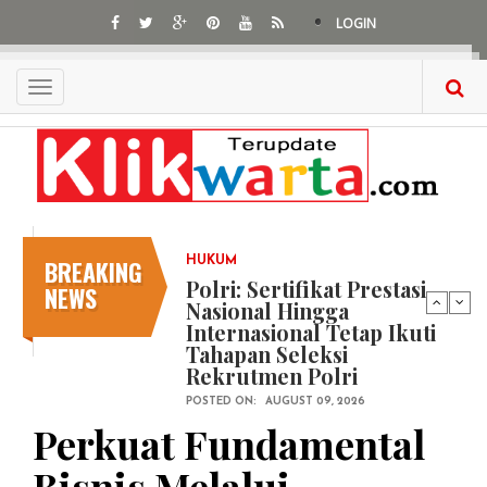
Skip
LOGIN
to
main
content
Toggle
navigation
BREAKING
HUKUM
Polri: Sertifikat Prestasi
NEWS
Nasional Hingga
Internasional Tetap Ikuti
Tahapan Seleksi
Rekrutmen Polri
POSTED ON:
AUGUST 09, 2026
Perkuat Fundamental
Bisnis Melalui