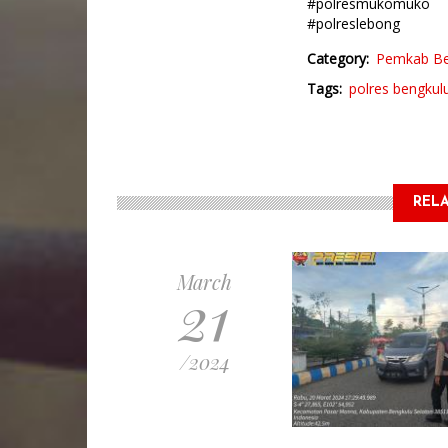
#polresmukomuko
#polreslebong
Category
Pemkab Be
Tags
polres bengkul
RELA
March
21
/2024