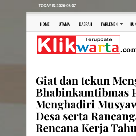
Skip
TODAY IS:
2026-08-07
to
main
content
HOME
UTAMA
DAERAH
PARLEMEN
HU
Main
navigation
Giat dan tekun Men
Bhabinkamtibmas 
Menghadiri Musya
Desa serta Rancan
Rencana Kerja Tahu