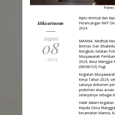
Polres
Aiptu Amrizal dan Ai
klikwartacom
Perancangan RKP De
2024.
August
08
MANNA, Medhub.News 
Binmas Dan Bhabinka
Bengkulu Selatan Pold
Musyawarah Pembang
/ 2023
2024, desa Manggul 
(08/08//23) Pagi.
Kegiatan Musyawara
Kerja Tahun 2024, s
satunya dokumen per
pedoman atau acuan
selanjutnya sebagai 
Hadir dalam kegiata
Kepala Desa Manggul
kecamatan Manna, Ka