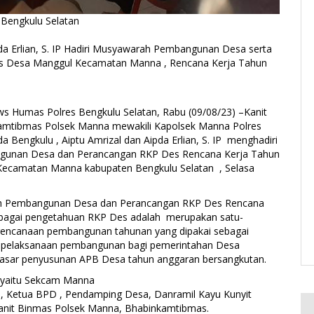
 Bengkulu Selatan
pda Erlian, S. IP Hadiri Musyawarah Pembangunan Desa serta
s Desa Manggul Kecamatan Manna , Rencana Kerja Tahun
Humas Polres Bengkulu Selatan, Rabu (09/08/23) –Kanit
mtibmas Polsek Manna mewakili Kapolsek Manna Polres
a Bengkulu , Aiptu Amrizal dan Aipda Erlian, S. IP menghadiri
unan Desa dan Perancangan RKP Des Rencana Kerja Tahun
Kecamatan Manna kabupaten Bengkulu Selatan , Selasa
h Pembangunan Desa dan Perancangan RKP Des Rencana
ebagai pengetahuan RKP Des adalah merupakan satu-
encanaan pembangunan tahunan yang dipakai sebagai
 pelaksanaan pembangunan bagi pemerintahan Desa
dasar penyusunan APB Desa tahun anggaran bersangkutan.
n yaitu Sekcam Manna
, Ketua BPD , Pendamping Desa, Danramil Kayu Kunyit
nit Binmas Polsek Manna, Bhabinkamtibmas.