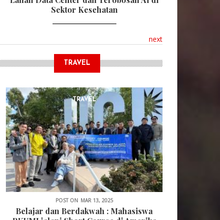
Sektor Kesehatan
next
TRAVEL
TRAVEL
POST ON
MAR 13, 2025
Belajar dan Berdakwah : Mahasiswa