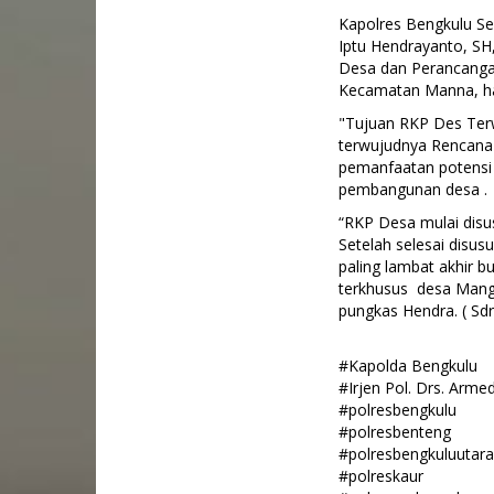
Kapolres Bengkulu Se
Iptu Hendrayanto, 
Desa dan Perancanga
Kecamatan Manna, ha
"Tujuan RKP Des Ter
terwujudnya Rencan
pemanfaatan potensi 
pembangunan desa .
“RKP Desa mulai disus
Setelah selesai disu
paling lambat akhir b
terkhusus desa Mang
pungkas Hendra. ( Sdr
#Kapolda Bengkulu
#Irjen Pol. Drs. Arm
#polresbengkulu
#polresbenteng
#polresbengkuluutara
#polreskaur