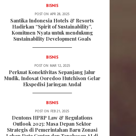
BISNIS
POST ON
APR 28, 2025
Santika Indonesia Hotels & Resorts
Hadirkan “Spirit of Sustainability”,
Komitmen Nyata untuk mendukung
Sustainability Development Goals
BISNIS
POST ON
MAR 12, 2025
Perkuat Konektivitas Sepanjang Jalur
Mudik, Indosat Ooredoo Hutchison Gelar
Ekspedisi Jaringan Andal
BISNIS
POST ON
FEB 21, 2025
Dentons HPRP Law & Regulations
Outlook 2025: Masa Depan Sektor
Strategis di Pemerintahan Baru Zonasi
Lahan Data Center dan Terobosan AI di