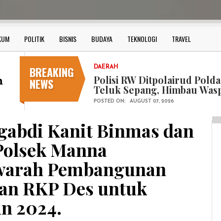
KUM
POLITIK
BISNIS
BUDAYA
TEKNOLOGI
TRAVEL
BREAKING
HUKUM
Bersama Forkopimda Kota 
NEWS
Bagikan Bendera Merah Put
POSTED ON:
AUGUST 07, 2026
gabdi Kanit Binmas dan
Polsek Manna
warah Pembangunan
gan RKP Des untuk
n 2024.