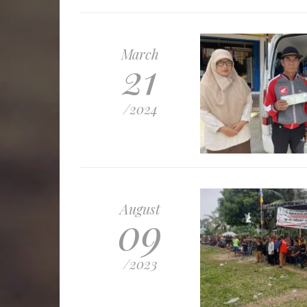
March
21
/2024
August
09
/2023