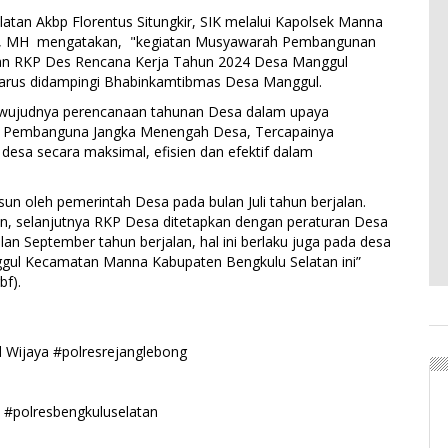
latan Akbp Florentus Situngkir, SIK melalui Kapolsek Manna
SH, MH mengatakan, "kegiatan Musyawarah Pembangunan
n RKP Des Rencana Kerja Tahun 2024 Desa Manggul
rus didampingi Bhabinkamtibmas Desa Manggul.
wujudnya perencanaan tahunan Desa dalam upaya
a Pembanguna Jangka Menengah Desa, Tercapainya
desa secara maksimal, efisien dan efektif dalam
un oleh pemerintah Desa pada bulan Juli tahun berjalan.
sun, selanjutnya RKP Desa ditetapkan dengan peraturan Desa
ulan September tahun berjalan, hal ini berlaku juga pada desa
gul Kecamatan Manna Kabupaten Bengkulu Selatan ini”
bf).
ed Wijaya #polresrejanglebong
 #polresbengkuluselatan