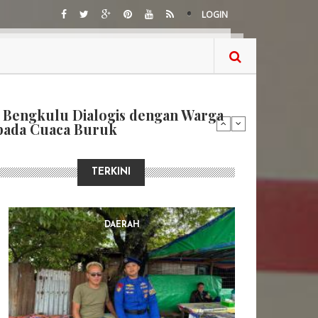
LOGIN
Bengkulu, Kapolresta Bengkulu
ih di Belungguk Point
TERKINI
DAERAH