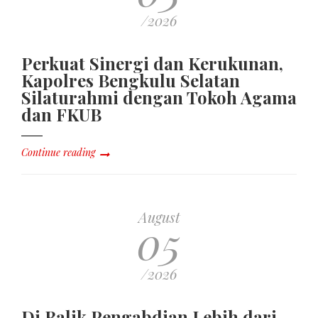
/2026
Perkuat Sinergi dan Kerukunan,
Kapolres Bengkulu Selatan
Silaturahmi dengan Tokoh Agama
dan FKUB
Continue reading
August
05
/2026
Di Balik Pengabdian Lebih dari