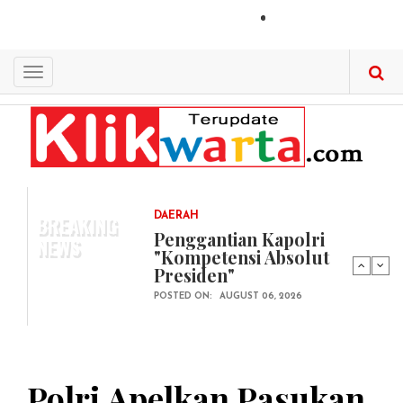
Skip
LOGIN
to
main
content
Toggle
navigation
BREAKING
DAERAH
Penggantian Kapolri
NEWS
"Kompetensi Absolut
Presiden"
POSTED ON:
AUGUST 06, 2026
Polri Apelkan Pasukan