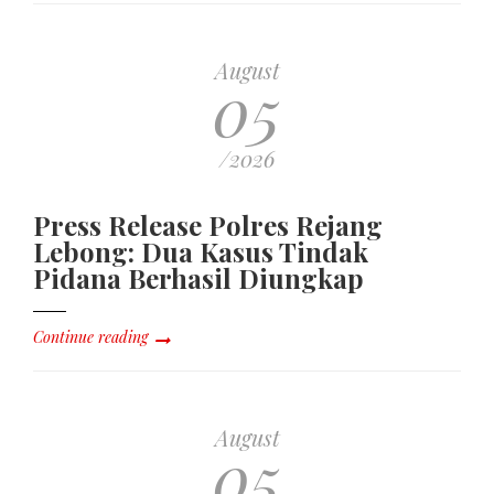
August
05
/2026
Press Release Polres Rejang
Lebong: Dua Kasus Tindak
Pidana Berhasil Diungkap
Continue reading
August
05