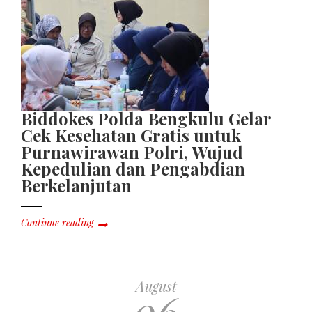
Biddokes Polda Bengkulu Gelar
Cek Kesehatan Gratis untuk
Purnawirawan Polri, Wujud
Kepedulian dan Pengabdian
Berkelanjutan
Continue reading
August
06