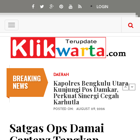
Skip
LOGIN
to
main
content
Toggle
navigation
BREAKING
DAERAH
Kapolres Bengkulu Utara
NEWS
Kunjungi Pos Damkar,
Perkuat Sinergi Cegah
Karhutla
POSTED ON:
AUGUST 09, 2026
Satgas Ops Damai
Cartenz Tangkap