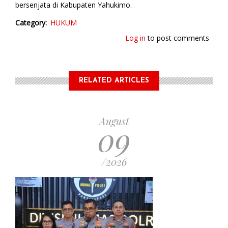
bersenjata di Kabupaten Yahukimo.
Category
HUKUM
Log in
to post comments
RELATED ARTICLES
August
09
/2026