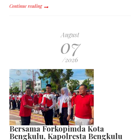
Continue reading
August
07
/2026
Bersama Forkopimda Kota
Bengkulu, Kapolresta Bengkulu