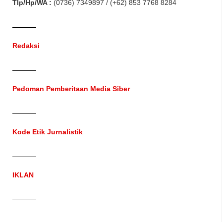
Tlp/Hp/WA :
(0736) 7349897 / (+62) 853 7768 8284
Redaksi
Pedoman Pemberitaan Media Siber
Kode Etik Jurnalistik
IKLAN