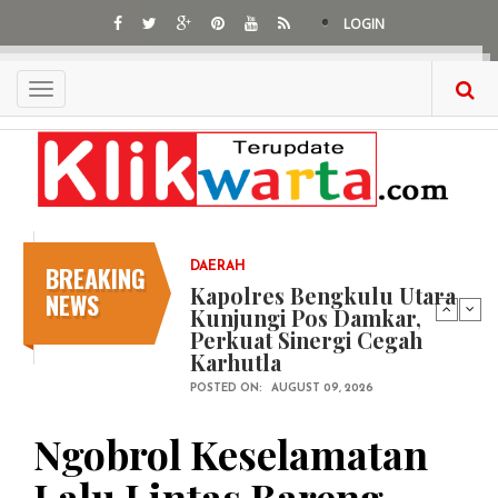
Skip
LOGIN
to
main
content
Toggle
navigation
BREAKING
DAERAH
Kapolres Bengkulu Utara
NEWS
Kunjungi Pos Damkar,
Perkuat Sinergi Cegah
Karhutla
POSTED ON:
AUGUST 09, 2026
Ngobrol Keselamatan
Lalu Lintas Bareng