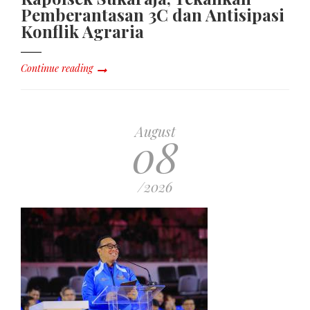
Pemberantasan 3C dan Antisipasi
Konflik Agraria
Continue reading
August
08
/2026