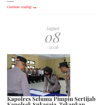
Continue reading
August
08
/2026
Kapolres Seluma Pimpin Sertijab
Kapolsek Sukaraja, Tekankan