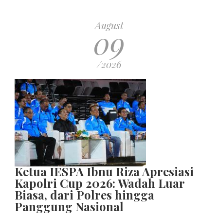
August
09
/2026
Ketua IESPA Ibnu Riza Apresiasi
Kapolri Cup 2026: Wadah Luar
Biasa, dari Polres hingga
Panggung Nasional