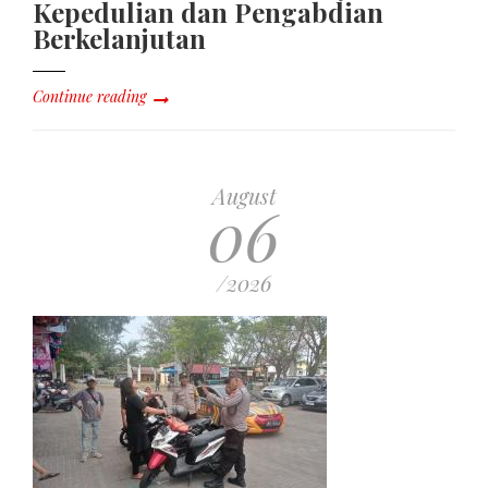
Kepedulian dan Pengabdian
Berkelanjutan
Continue reading
August
06
/2026