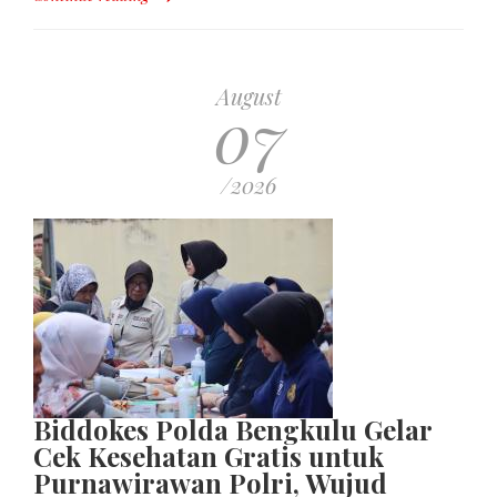
August
07
/2026
Biddokes Polda Bengkulu Gelar
Cek Kesehatan Gratis untuk
Purnawirawan Polri, Wujud