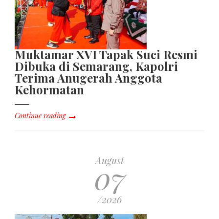
Muktamar XVI Tapak Suci Resmi
Dibuka di Semarang, Kapolri
Terima Anugerah Anggota
Kehormatan
Continue reading
August
07
/2026