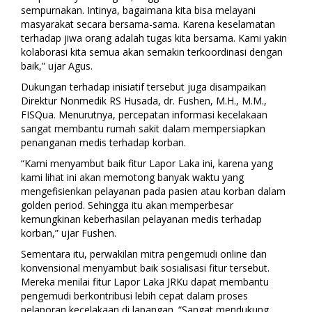
sempurnakan. Intinya, bagaimana kita bisa melayani
masyarakat secara bersama-sama. Karena keselamatan
terhadap jiwa orang adalah tugas kita bersama. Kami yakin
kolaborasi kita semua akan semakin terkoordinasi dengan
baik,” ujar Agus.
Dukungan terhadap inisiatif tersebut juga disampaikan
Direktur Nonmedik RS Husada, dr. Fushen, M.H., M.M.,
FISQua. Menurutnya, percepatan informasi kecelakaan
sangat membantu rumah sakit dalam mempersiapkan
penanganan medis terhadap korban.
“Kami menyambut baik fitur Lapor Laka ini, karena yang
kami lihat ini akan memotong banyak waktu yang
mengefisienkan pelayanan pada pasien atau korban dalam
golden period. Sehingga itu akan memperbesar
kemungkinan keberhasilan pelayanan medis terhadap
korban,” ujar Fushen.
Sementara itu, perwakilan mitra pengemudi online dan
konvensional menyambut baik sosialisasi fitur tersebut.
Mereka menilai fitur Lapor Laka JRKu dapat membantu
pengemudi berkontribusi lebih cepat dalam proses
pelaporan kecelakaan di lapangan. “Sangat mendukung