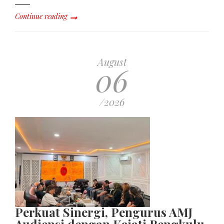
Continue reading
August
06
/2026
Perkuat Sinergi, Pengurus AMJ