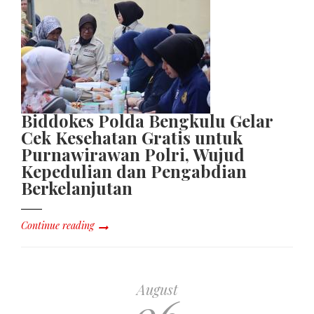
Biddokes Polda Bengkulu Gelar
Cek Kesehatan Gratis untuk
Purnawirawan Polri, Wujud
Kepedulian dan Pengabdian
Berkelanjutan
Continue reading
August