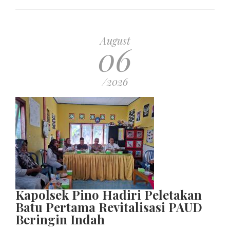
August
06
/2026
Kapolsek Pino Hadiri Peletakan
Batu Pertama Revitalisasi PAUD
Beringin Indah