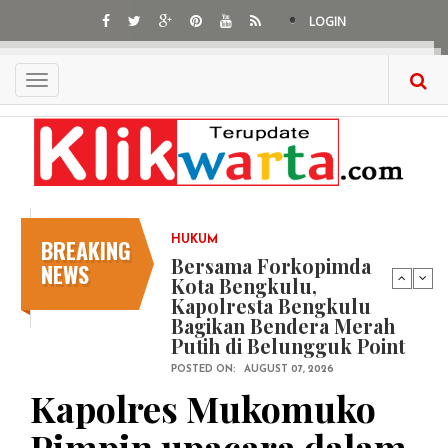
Skip
LOGIN
to
main
content
Toggle
navigation
BREAKING
HUKUM
Bersama Forkopimda
NEWS
Kota Bengkulu,
Kapolresta Bengkulu
Bagikan Bendera Merah
Putih di Belungguk Point
POSTED ON:
AUGUST 07, 2026
Kapolres Mukomuko
Pimpin upacara dalam