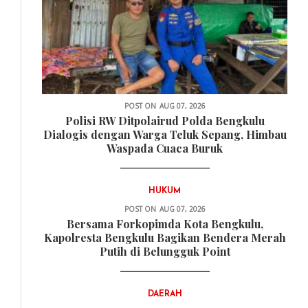
POST ON
AUG 07, 2026
Polisi RW Ditpolairud Polda Bengkulu
Dialogis dengan Warga Teluk Sepang, Himbau
Waspada Cuaca Buruk
HUKUM
POST ON
AUG 07, 2026
Bersama Forkopimda Kota Bengkulu,
Kapolresta Bengkulu Bagikan Bendera Merah
Putih di Belungguk Point
DAERAH