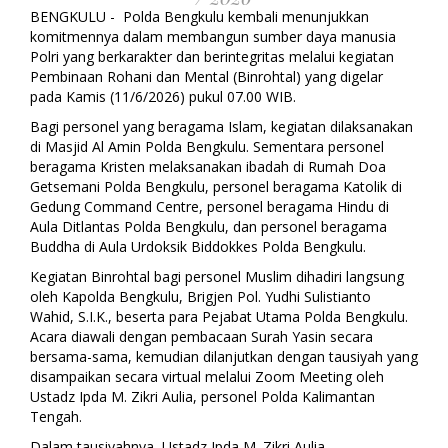
BENGKULU - Polda Bengkulu kembali menunjukkan
komitmennya dalam membangun sumber daya manusia
Polri yang berkarakter dan berintegritas melalui kegiatan
Pembinaan Rohani dan Mental (Binrohtal) yang digelar
pada Kamis (11/6/2026) pukul 07.00 WIB.
Bagi personel yang beragama Islam, kegiatan dilaksanakan
di Masjid Al Amin Polda Bengkulu. Sementara personel
beragama Kristen melaksanakan ibadah di Rumah Doa
Getsemani Polda Bengkulu, personel beragama Katolik di
Gedung Command Centre, personel beragama Hindu di
Aula Ditlantas Polda Bengkulu, dan personel beragama
Buddha di Aula Urdoksik Biddokkes Polda Bengkulu.
Kegiatan Binrohtal bagi personel Muslim dihadiri langsung
oleh Kapolda Bengkulu, Brigjen Pol. Yudhi Sulistianto
Wahid, S.I.K., beserta para Pejabat Utama Polda Bengkulu.
Acara diawali dengan pembacaan Surah Yasin secara
bersama-sama, kemudian dilanjutkan dengan tausiyah yang
disampaikan secara virtual melalui Zoom Meeting oleh
Ustadz Ipda M. Zikri Aulia, personel Polda Kalimantan
Tengah.
Dalam tausiyahnya, Ustadz Ipda M. Zikri Aulia