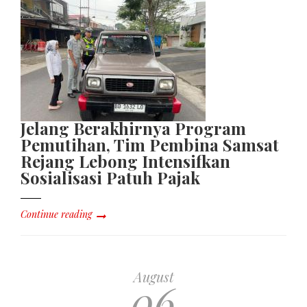
Jelang Berakhirnya Program
Pemutihan, Tim Pembina Samsat
Rejang Lebong Intensifkan
Sosialisasi Patuh Pajak
Continue reading
August
06