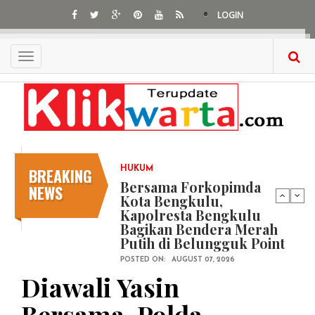
Skip
LOGIN
to
main
content
Toggle
navigation
BREAKING
HUKUM
Bersama Forkopimda
NEWS
Kota Bengkulu,
Kapolresta Bengkulu
Bagikan Bendera Merah
Putih di Belungguk Point
POSTED ON:
AUGUST 07, 2026
Diawali Yasin
Bersama, Polda