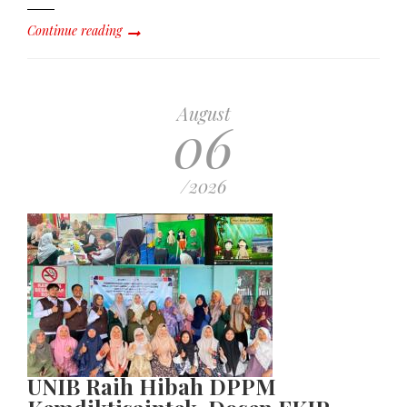
Continue reading
August
06
/2026
UNIB Raih Hibah DPPM