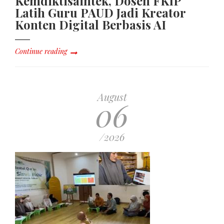
Kemdiktisaintek, Dosen FKIP
Latih Guru PAUD Jadi Kreator
Konten Digital Berbasis AI
Continue reading
August
06
/2026