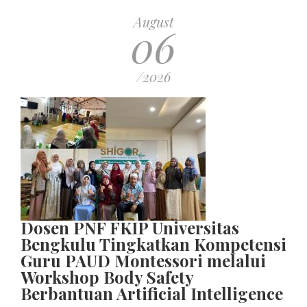
August
06
/2026
Dosen PNF FKIP Universitas
Bengkulu Tingkatkan Kompetensi
Guru PAUD Montessori melalui
Workshop Body Safety
Berbantuan Artificial Intelligence