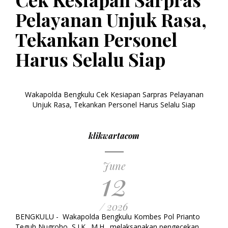
Pelayanan Unjuk Rasa,
Tekankan Personel
Harus Selalu Siap
Wakapolda Bengkulu Cek Kesiapan Sarpras Pelayanan
Unjuk Rasa, Tekankan Personel Harus Selalu Siap
klikwartacom
June
12
/ 2026
BENGKULU - Wakapolda Bengkulu Kombes Pol Prianto
Teguh Nugroho, S.I.K., M.H., melaksanakan pengecekan