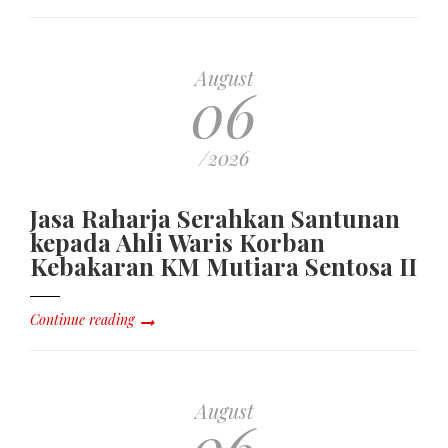
August
06
/2026
Jasa Raharja Serahkan Santunan
kepada Ahli Waris Korban
Kebakaran KM Mutiara Sentosa II
Continue reading
August
06