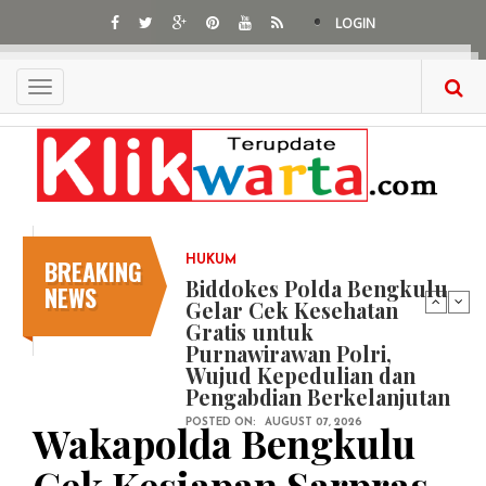
Skip
LOGIN
to
main
content
Toggle
navigation
BREAKING
HUKUM
Biddokes Polda Bengkulu
NEWS
Gelar Cek Kesehatan
Gratis untuk
Purnawirawan Polri,
Wujud Kepedulian dan
Pengabdian Berkelanjutan
Wakapolda Bengkulu
POSTED ON:
AUGUST 07, 2026
Cek Kesiapan Sarpras